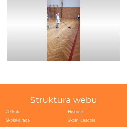
Struktura webu
O škole
Historie
Školská rada
Školní časopis