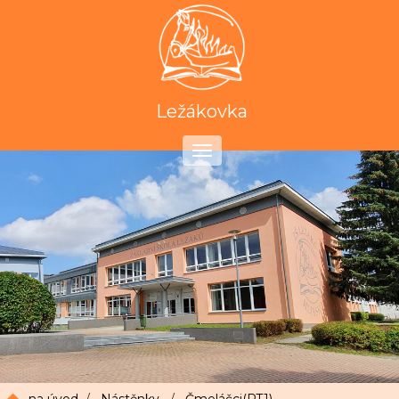
Ležákovka
Toggle
navigation