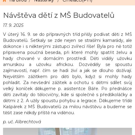
na úvod
/
Nástěnky
/
Čmeláčci(PT1)
Návštěva dětí z MŠ Budovatelů
17. 9. 2025
V úterý 16. 9. se do přípravných tříd přišly podívat děti z MŠ
Budovatelů. Setkaly se zde nejen se strašími kamarády, ale
dokonce i s některými zástupci zvířecí říše! Byla pro ně totiž
připravena poučná beseda, při které mohly spatřit želvu a
hady chované v domácím prostředí. Děti viděly užovku
amurskou a užovku africkou. Dozvěděly se spoustu
zajímavostí, např. čím se hadi živí a jak se dlouho dožívají.
Největším zážitkem pro děti bylo, když si mohly hady
pohladit. Za nevšední zážitek a ochotu s dětmi sdílet svůj
velký koníček děkujeme p. asistentce Báře. Po přednášce
děti zavítaly do tělocvičny, kde si společně s předškoláčky a
dětmi z 2. A užily spoustu pohybu a legrace. Děkujeme třídě
Kašpárek z MŠ Budovatelů za milou návštěvu a budeme se
těšit zase někdy příště na viděnou.
p. uč. Albrechtová