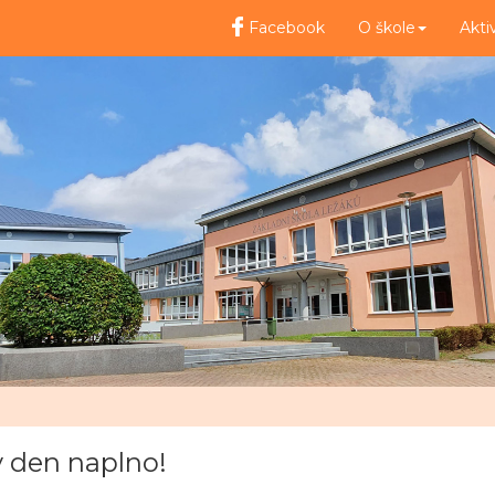
Facebook
O škole
Akti
ný den naplno!