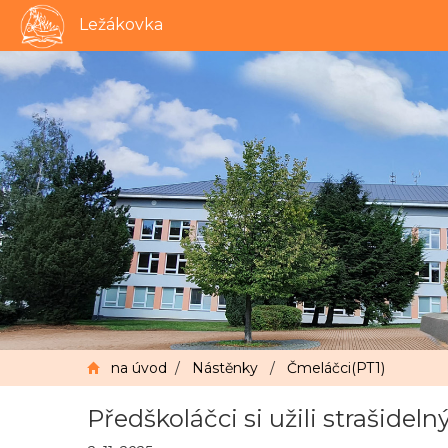
Ležákovka
na úvod
/
Nástěnky
/
Čmeláčci(PT1)
Předškoláčci si užili strašidel