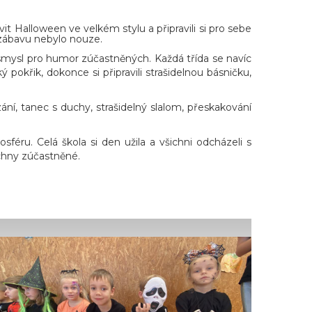
vit Halloween ve velkém stylu a připravili si pro sebe
 zábavu nebylo nouze.
i smysl pro humor zúčastněných. Každá třída se navíc
ký pokřik, dokonce si připravili strašidelnou básničku,
ní, tanec s duchy, strašidelný slalom, přeskakování
féru. Celá škola si den užila a všichni odcházeli s
chny zúčastněné.