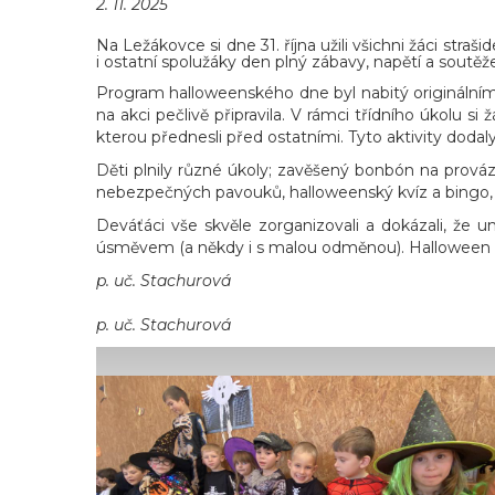
2. 11. 2025
Na Ležákovce si dne 31. října užili všichni žáci stra
i ostatní spolužáky den plný zábavy, napětí a sout
Program halloweenského dne byl nabitý originálními 
na akci pečlivě připravila. V rámci třídního úkolu si 
kterou přednesli před ostatními. Tyto aktivity dodaly
Děti plnily různé úkoly; zavěšený bonbón na prováz
nebezpečných pavouků, halloweenský kvíz a bingo, 
Deváťáci vše skvěle zorganizovali a dokázali, že u
úsměvem (a někdy i s malou odměnou). Halloween 
p. uč. Stachurová
p. uč. Stachurová