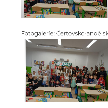
Fotogalerie: Čertovsko-andělsk