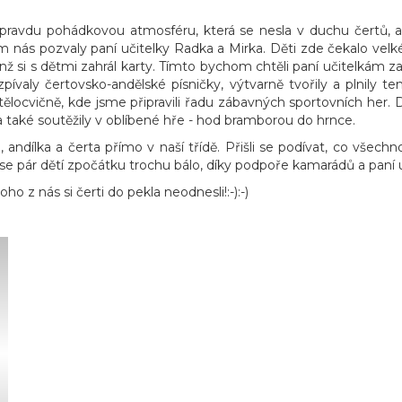
 opravdu pohádkovou atmosféru, která se nesla v duchu čertů, 
 nás pozvaly paní učitelky Radka a Mirka. Děti zde čekalo velké
k, jenž si s dětmi zahrál karty. Tímto bychom chtěli paní učitelká
zpívaly čertovsko-andělské písničky, výtvarně tvořily a plnily tem
locvičně, kde jsme připravili řadu zábavných sportovních her. Dě
 také soutěžily v oblíbené hře - hod bramborou do hrnce.
ndílka a čerta přímo v naší třídě. Přišli se podívat, co všechno 
 se pár dětí zpočátku trochu bálo, díky podpoře kamarádů a paní u
ho z nás si čerti do pekla neodnesli!:-):-)