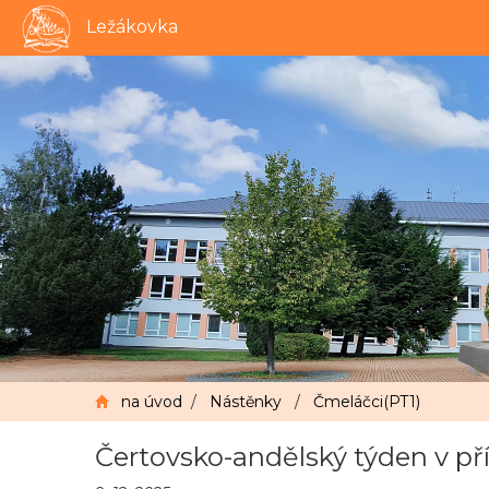
Ležákovka
na úvod
/
Nástěnky
/
Čmeláčci(PT1)
Čertovsko-andělský týden v př