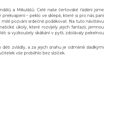
andělů a Mikulášů. Celé naše čertovské řádění jsme
 překvapení – peklo ve sklepě, které si pro nás paní
m za milé pozvání srdečně poděkovat. Na tuto návštěvu
atické úkoly, které rozvíjely jejich fantazii, jemnou
ti si vyzkoušely skákání v pytli, zdolávaly pekelnou
děti zvládly, a za jejich snahu je odměnili sladkými
čitelek vše proběhlo bez slziček.