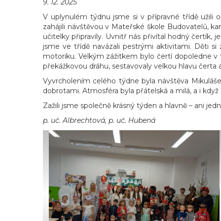
9. 12. 2025
V uplynulém týdnu jsme si v přípravné třídě užili
zahájili návštěvou v Mateřské škole Budovatelů, kam
učitelky připravily. Uvnitř nás přivítal hodný čertí
jsme ve třídě navázali pestrými aktivitami. Děti si 
motoriku. Velkým zážitkem bylo čertí dopoledne v tě
překážkovou dráhu, sestavovaly velkou hlavu čerta a
Vyvrcholením celého týdne byla návštěva Mikuláše, a
dobrotami. Atmosféra byla přátelská a milá, a i když
Zažili jsme společně krásný týden a hlavně – ani jedno
p. uč. Albrechtová, p. uč. Hubená