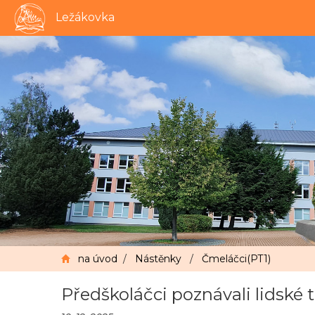
Ležákovka
na úvod
/
Nástěnky
/
Čmeláčci(PT1)
Předškoláčci poznávali lidské 