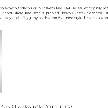
ravných třídách učili o lidském těle. Děti se zaujetím plnily r
u učebnu školy, kde jsme si prohlédli lidskou kostru. Seznámil
 zásady osobní hygieny a zdravého životního stylu. Hravé a názor
vali lidské tělo (PT1, PT2)