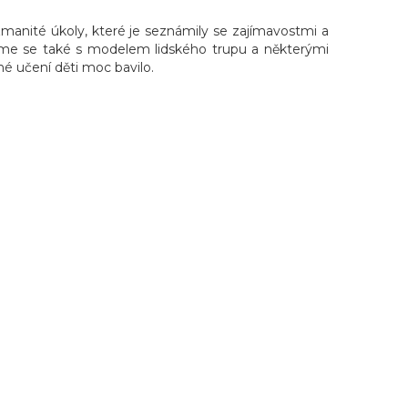
ozmanité úkoly, které je seznámily se zajímavostmi a
i jsme se také s modelem lidského trupu a některými
né učení děti moc bavilo.