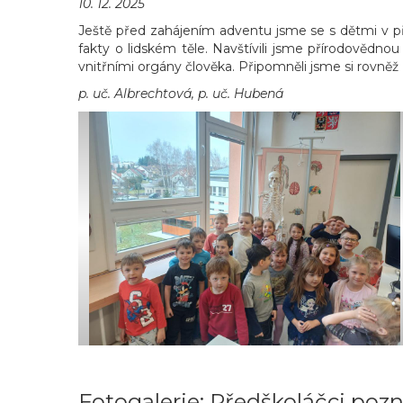
10. 12. 2025
Ještě před zahájením adventu jsme se s dětmi v příp
fakty o lidském těle. Navštívili jsme přírodovědno
vnitřními orgány člověka. Připomněli jsme si rovněž
p. uč. Albrechtová, p. uč. Hubená
Fotogalerie: Předškoláčci pozná