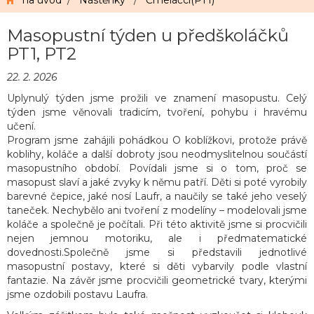
na úvod
/
Nástěnky
/
Čmeláčci(PT1)
Masopustní týden u předškoláčků
PT1, PT2
22. 2. 2026
Uplynulý týden jsme prožili ve znamení masopustu. Celý
týden jsme věnovali tradicím, tvoření, pohybu i hravému
učení.
Program jsme zahájili pohádkou O koblížkovi, protože právě
koblihy, koláče a další dobroty jsou neodmyslitelnou součástí
masopustního období. Povídali jsme si o tom, proč se
masopust slaví a jaké zvyky k němu patří. Děti si poté vyrobily
barevné čepice, jaké nosí
Laufr
, a naučily se také jeho veselý
taneček. Nechybělo ani tvoření z modelíny – modelovali jsme
koláče a společně je počítali. Při této aktivitě jsme si procvičili
nejen jemnou motoriku, ale i předmatematické
dovednosti.Společně jsme si představili jednotlivé
masopustní postavy, které si děti vybarvily podle vlastní
fantazie. Na závěr jsme procvičili geometrické tvary, kterými
jsme ozdobili postavu Laufra.