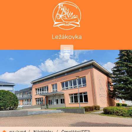
Ležákovka
Toggle
navigation