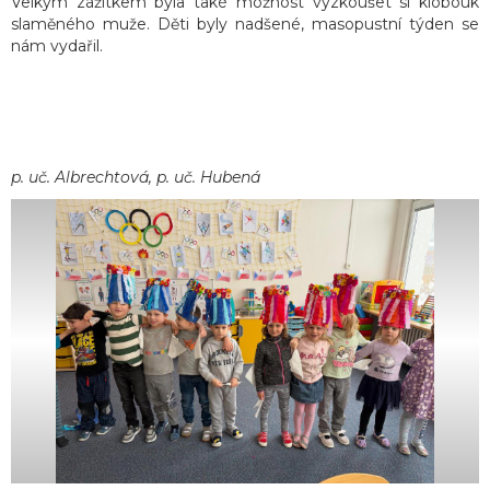
Velkým zážitkem byla také možnost vyzkoušet si klobouk
slaměného muže. Děti byly nadšené, masopustní týden se
nám vydařil.
p. uč. Albrechtová, p. uč. Hubená