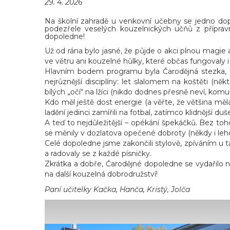
29. 4. 2026
Na školní zahradě u venkovní učebny se jedno dop
podezřele veselých kouzelnických učňů z přípravn
dopoledne!
Už od rána bylo jasné, že půjde o akci plnou magie 
ve větru ani kouzelné hůlky, které občas fungovaly
Hlavním bodem programu byla Čarodějná stezka, kd
nejrůznější disciplíny: let slalomem na koštěti (ně
bílých „očí“ na lžíci (nikdo dodnes přesně neví, komu 
Kdo měl ještě dost energie (a věřte, že většina měl
ladění jedinci zamířili na fotbal, zatímco klidnější 
A teď to nejdůležitější – opékání špekáčků. Bez t
se měnily v dozlatova opečené dobroty (někdy i lehce 
Celé dopoledne jsme zakončili stylově, zpíváním u tá
a radovaly se z každé písničky.
Zkrátka a dobře, Čarodějné dopoledne se vydařilo 
na další kouzelná dobrodružství!
Paní učitelky Kačka, Hanča, Kristý, Jolča