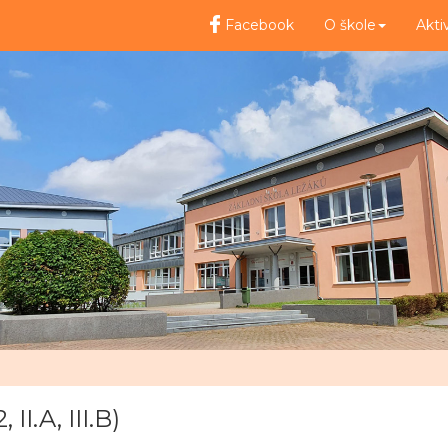
Facebook
O škole
Akti
I.A, III.B)