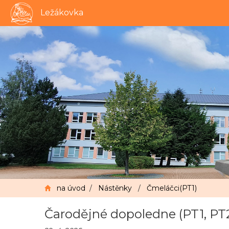
Ležákovka
na úvod
/
Nástěnky
/
Čmeláčci(PT1)
Čarodějné dopoledne (PT1, PT2, I