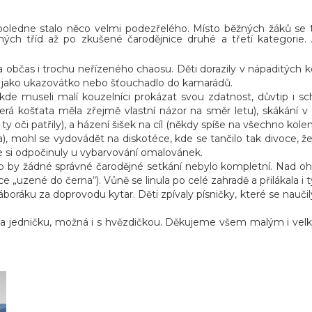
oledne stalo něco velmi podezřelého. Místo běžných žáků se tu
ých tříd až po zkušené čarodějnice druhé a třetí kategorie. 
a občas i trochu neřízeného chaosu. Děti dorazily v nápaditých k
 i jako ukazovátko nebo šťouchadlo do kamarádů.
e museli malí kouzelníci prokázat svou zdatnost, důvtip i sch
která košťata měla zřejmě vlastní názor na směr letu), skákání v
ty oči patřily), a házení šišek na cíl (někdy spíše na všechno kole
a), mohl se vydovádět na diskotéce, kde se tančilo tak divoce, že
duše si odpočinuly u vybarvování omalovánek.
oho by žádné správné čarodějné setkání nebylo kompletní. Nad 
„uzené do černa“). Vůně se linula po celé zahradě a přilákala i ty,
boráku za doprovodu kytar. Děti zpívaly písničky, které se naučil
na jedničku, možná i s hvězdičkou. Děkujeme všem malým i vel