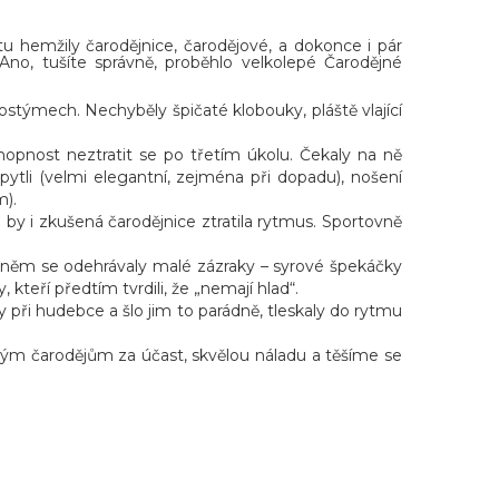
 hemžily čarodějnice, čarodějové, a dokonce i pár
Ano, tušíte správně, proběhlo velkolepé Čarodějné
ostýmech. Nechyběly špičaté klobouky, pláště vlající
opnost neztratit se po třetím úkolu. Čekaly na ně
 pytli (velmi elegantní, zejména při dopadu), nošení
m).
 by i zkušená čarodějnice ztratila rytmus. Sportovně
ohněm se odehrávaly malé zázraky – syrové špekáčky
 kteří předtím tvrdili, že „nemají hlad“.
y při hudebce a šlo jim to parádně, tleskaly do rytmu
kým čarodějům za účast, skvělou náladu a těšíme se