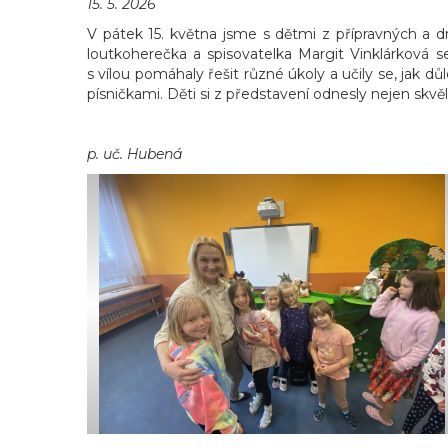
15. 5. 2026
V pátek 15. května jsme s dětmi z přípravných a d
loutkoherečka a spisovatelka Margit Vinklárková 
s vílou pomáhaly řešit různé úkoly a učily se, jak
písničkami. Děti si z představení odnesly nejen skvěl
p. uč. Hubená