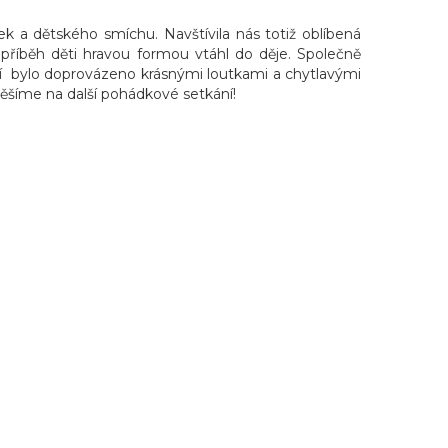
k a dětského smíchu. Navštívila nás totiž oblíbená
příběh děti hravou formou vtáhl do děje. Společně
ení bylo doprovázeno krásnými loutkami a chytlavými
 těšíme na další pohádkové setkání!