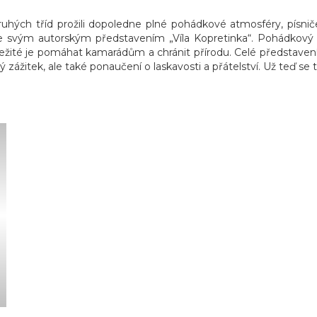
ruhých tříd prožili dopoledne plné pohádkové atmosféry, písniče
se svým autorským představením „Víla Kopretinka“. Pohádkový 
 důležité je pomáhat kamarádům a chránit přírodu. Celé představ
ý zážitek, ale také ponaučení o laskavosti a přátelství. Už teď se