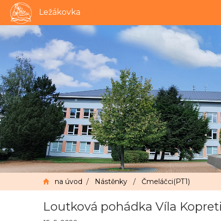
Ležákovka
na úvod
/
Nástěnky
/
Čmeláčci(PT1)
Loutková pohádka Víla Kopret