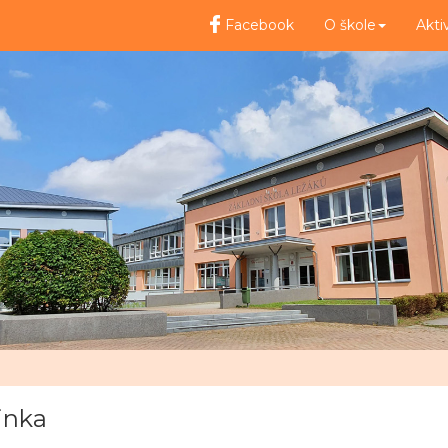
Facebook
O škole
Akti
inka