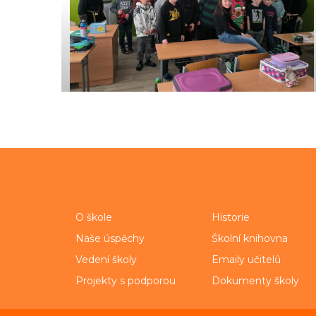
O škole
Historie
Naše úspěchy
Školní knihovna
Vedení školy
Emaily učitelů
Projekty s podporou
Dokumenty školy