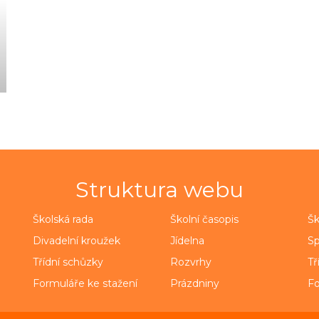
Struktura webu
Školská rada
Školní časopis
Šk
Divadelní kroužek
Jídelna
Sp
Třídní schůzky
Rozvrhy
Tř
Formuláře ke stažení
Prázdniny
Fo