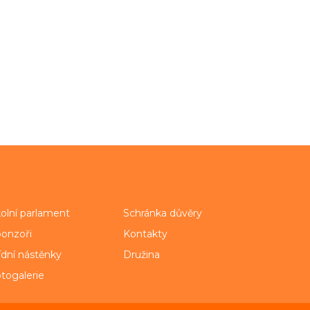
olní parlament
Schránka důvěry
onzoři
Kontakty
ídní nástěnky
Družina
togalerie