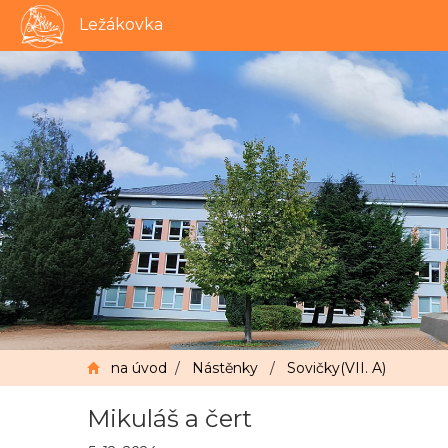
Ležákovka
na úvod
/
Nástěnky
/
Sovičky(VII. A)
Mikuláš a čert