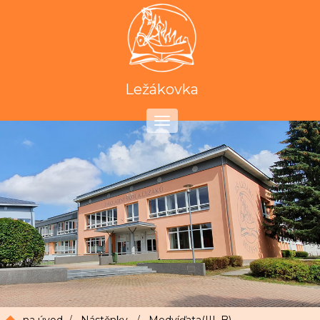
Ležákovka
Toggle
navigation