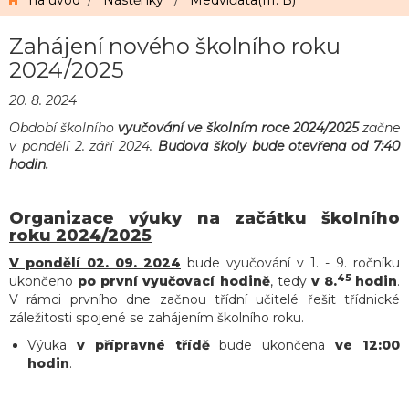
na úvod
/
Nástěnky
/
Medvíďata(III. B)
Zahájení nového školního roku
2024/2025
20. 8. 2024
Období školního
vyučování ve školním roce 2024/2025
začne
v pondělí 2. září 2024.
Budova školy bude otevřena od 7:40
hodin.
Organizace výuky na začátku školního
roku 2024/2025
V pondělí 02. 09. 2024
bude vyučování v 1. - 9. ročníku
45
ukončeno
po první vyučovací hodině
, tedy
v 8.
hodin
.
V rámci prvního dne začnou třídní učitelé řešit třídnické
záležitosti spojené se zahájením školního roku.
Výuka
v přípravné třídě
bude ukončena
ve 12:00
hodin
.