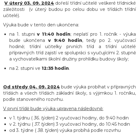
V úterý 03. 09. 2024
dořeší třídní učitelé veškeré třídnické
záležitosti (v úterý budou po celou dobu ve třídách třídní
učitelé).
Výuka bude v tento den ukončena:
na 1. stupni
v 11:40 hodin
; neplatí pro 1. ročník - výuka
bude ukončena
v 9:40 hodin
, tedy po 2. vyučovací
hodině; třídní učitelky prvních tříd a třídní učitelé
přípravných tříd zajistí ve spolupráci s vyučujícími 2. stupně
a vychovatelkami školní družiny prohlídku budovy školy;
na 2. stupni ve
12:35 hodin
.
Od středy 04. 09. 2024
bude výuka probíhat v přípravných
třídách a všech třídách základní školy, s výjimkou 1. ročníku,
podle stanoveného rozvrhu.
V první třídě bude výuka upravena následovně:
v 1. týdnu (
36. týden
) 2 vyučovací hodiny, do 9:40 hodin
v 2. týdnu (
37. týden
) 3 vyučovací hodiny, do 10:45 hodin
od 3. týdne (
38. týden
) výuka probíhá podle rozvrhu