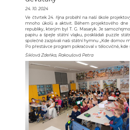
24. 10. 2024
Ve čtvrtek 24. října proběhl na naší škole projekto
mnoho úkolů a aktivit. Během projektového dne
republiky, kterým byl T. G. Masaryk. Je samozřejm
papíru a špejle státní vlajku, poskládali puzzle stá
společně zazpívali naši státní hymnu „Kde domov 
Po přestávce program pokračoval v tělocvičně, kde si
Šiklová Zdeňka, Rakoušová Petra