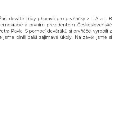
i deváté třídy připravili pro prvňáčky z I. A a I. B
demokracie a prvním prezidentem Československé
ra Pavla. S pomocí deváťáků si prvňáčci vyrobili z
de jsme plnili další zajímavé úkoly. Na závěr jsme si