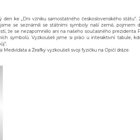
vý den ke „Dni vzniku samostatného československého státu“. Žác
 jsme se seznámili se státními symboly naší země, pojmem 
ostí, že se nezapomnělo ani na našeho současného prezidenta Pet
tních symbolů. Vyzkoušeli jsme si práci u interaktivní tabule, k
můj“.
 Medvíďata a Žirafky vyzkoušeli svoji fyzičku na Opičí dráze.