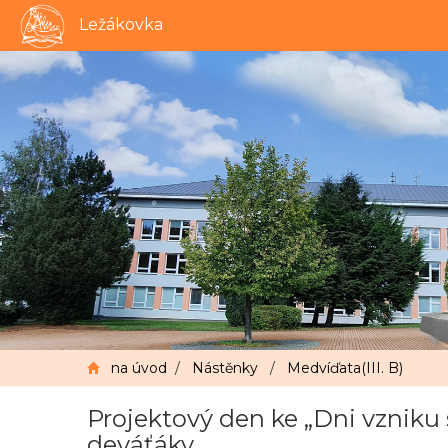
Ležákovka
na úvod
/
Nástěnky
/
Medvíďata(III. B)
Projektový den ke „Dni vzniku 
deváťáky