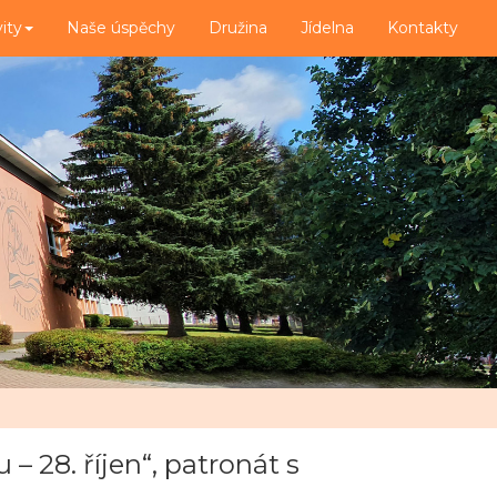
vity
Naše úspěchy
Družina
Jídelna
Kontakty
 28. říjen“, patronát s