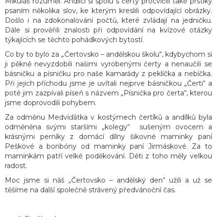
Mikuláš rozuměl. Andílci si spolu s čerty procvičili také prstíky
psaním několika slov, ke kterým kreslili odpovídající obrázky.
Došlo i na zdokonalování počtů, které zvládají na jedničku.
Dále si prověřili znalosti při odpovídání na kvízové otázky
týkajících se těchto pohádkových bytostí.
Co by to bylo za „Čertovsko – andělskou školu“, kdybychom si
ji pěkně nevyzdobili našimi vyrobenými čerty a nenaučili se
básničku a písničku pro naše kamarády z peklíčka a nebíčka.
Při jejich příchodu jsme je uvítali nejprve básničkou „Čerti“ a
poté jim zazpívali píseň s názvem „Písnička pro čerta“, kterou
jsme doprovodili pohybem.
Za odměnu Medvíďátka v kostýmech čertíků a andílků byla
odměněna svými staršími „kolegy“ sušeným ovocem a
krásnými perníky z domácí dílny šikovné maminky paní
Peškové a bonbóny od maminky paní Jirmáskové. Za to
maminkám patří velké poděkování. Děti z toho měly velkou
radost.
Moc jsme si náš „Čertovsko – andělský den“ užili a už se
těšíme na další společně strávený předvánoční čas.