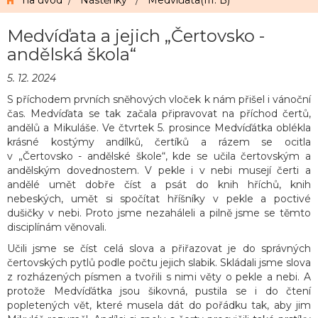
na úvod
/
Nástěnky
/
Medvíďata(III. B)
Medvíďata a jejich „Čertovsko -
andělská škola“
5. 12. 2024
S příchodem prvních sněhových vloček k nám přišel i vánoční
čas. Medvíďata se tak začala připravovat na příchod čertů,
andělů a Mikuláše. Ve čtvrtek 5. prosince Medvíďátka oblékla
krásné kostýmy andílků, čertíků a rázem se ocitla
v „Čertovsko - andělské škole“, kde se učila čertovským a
andělským dovednostem. V pekle i v nebi musejí čerti a
andělé umět dobře číst a psát do knih hříchů, knih
nebeských, umět si spočítat hříšníky v pekle a poctivé
dušičky v nebi. Proto jsme nezaháleli a pilně jsme se těmto
disciplínám věnovali.
Učili jsme se číst celá slova a přiřazovat je do správných
čertovských pytlů podle počtu jejich slabik. Skládali jsme slova
z rozházených písmen a tvořili s nimi věty o pekle a nebi. A
protože Medvíďátka jsou šikovná, pustila se i do čtení
popletených vět, které musela dát do pořádku tak, aby jim