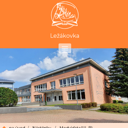
Ležákovka
Toggle
navigation