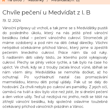
na úvod
/
Nástěnky
/
Medvíďata(III. B)
Chvíle pečení u Medvíďat z I. B
19. 12. 2024
Vánoční přípravy už vrcholí, a tak jsme se s Medvíďátky pustili
do posledního úkolu, který na nás ještě před vánoční
besídkou čekal – pečení vánočního cukroví. Stromeček již
máme ozdobený a pod ním na děti čekají dárečky. Všichni
netrpělivě očekáváme příchod Vánoc, který jsme si zpestřili
pečením lineckého cukroví. Práce nám šla od ruky.
S nadšením děti válely těsto, ze kterého poté vykrajovaly
cukroví. Plechy se plnily velice rychle, a tak bylo na čase ho
upéct. Ve chvíli, kdy se z trouby začala linout vůně, sbíhali se
nám všem sliny. Medvíďátka se nemohla dočkat, až ho
ochutnají. Po vychladnutí nastal čas promazávání
marmeládou, kterou děti potají ujídaly. Pak už se daly do
hodování. Za chvíli nebylo po cukroví ani památky. Z jejich očí,
úsměvů na tváři a slov bylo více než jisté, že si dnešní pečení
a den velice užily. Teď už nezbývá nic jiného, nežli se těšit na
zítřejší vánoční besídku, kdy společně oslavíme toužebně
očekávaný příchod vánočních prázdnin a Vánoc.