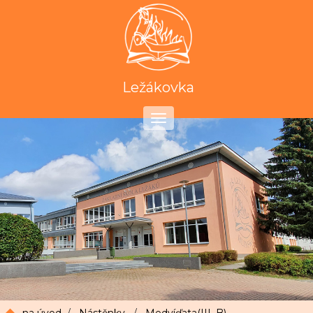
Ležákovka
Toggle
navigation