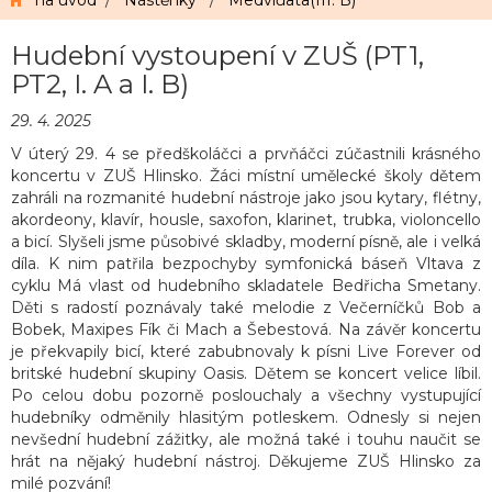
na úvod
/
Nástěnky
/
Medvíďata(III. B)
Hudební vystoupení v ZUŠ (PT1,
PT2, I. A a I. B)
29. 4. 2025
V úterý 29. 4 se předškoláčci a prvňáčci zúčastnili krásného
koncertu v ZUŠ Hlinsko. Žáci místní umělecké školy dětem
zahráli na rozmanité hudební nástroje jako jsou kytary, flétny,
akordeony, klavír, housle, saxofon, klarinet, trubka, violoncello
a bicí. Slyšeli jsme působivé skladby, moderní písně, ale i velká
díla. K nim patřila bezpochyby symfonická báseň Vltava z
cyklu Má vlast od hudebního skladatele Bedřicha Smetany.
Děti s radostí poznávaly také melodie z Večerníčků Bob a
Bobek, Maxipes Fík či Mach a Šebestová. Na závěr koncertu
je překvapily bicí, které zabubnovaly k písni Live Forever od
britské hudební skupiny Oasis. Dětem se koncert velice líbil.
Po celou dobu pozorně poslouchaly a všechny vystupující
hudebníky odměnily hlasitým potleskem. Odnesly si nejen
nevšední hudební zážitky, ale možná také i touhu naučit se
hrát na nějaký hudební nástroj. Děkujeme ZUŠ Hlinsko za
milé pozvání!