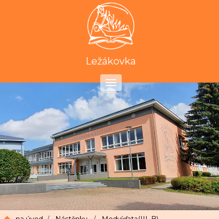
Ležákovka
Toggle
navigation