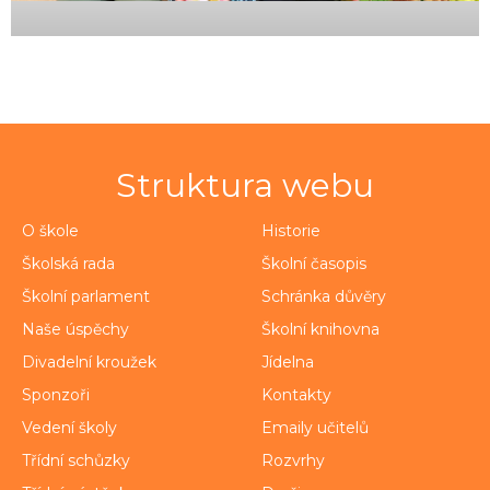
Struktura webu
O škole
Historie
Školská rada
Školní časopis
Školní parlament
Schránka důvěry
Naše úspěchy
Školní knihovna
Divadelní kroužek
Jídelna
Sponzoři
Kontakty
Vedení školy
Emaily učitelů
Třídní schůzky
Rozvrhy