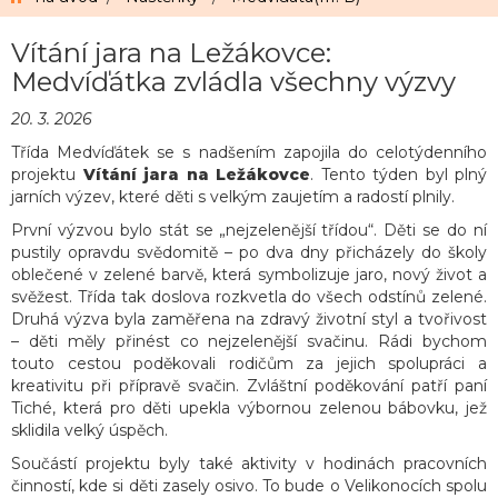
Vítání jara na Ležákovce:
Medvíďátka zvládla všechny výzvy
20. 3. 2026
Třída Medvíďátek se s nadšením zapojila do celotýdenního
projektu
Vítání jara na Ležákovce
. Tento týden byl plný
jarních výzev, které děti s velkým zaujetím a radostí plnily.
První výzvou bylo stát se „nejzelenější třídou“. Děti se do ní
pustily opravdu svědomitě – po dva dny přicházely do školy
oblečené v zelené barvě, která symbolizuje jaro, nový život a
svěžest. Třída tak doslova rozkvetla do všech odstínů zelené.
Druhá výzva byla zaměřena na zdravý životní styl a tvořivost
– děti měly přinést co nejzelenější svačinu. Rádi bychom
touto cestou poděkovali rodičům za jejich spolupráci a
kreativitu při přípravě svačin. Zvláštní poděkování patří paní
Tiché, která pro děti upekla výbornou zelenou bábovku, jež
sklidila velký úspěch.
Součástí projektu byly také aktivity v hodinách pracovních
činností, kde si děti zasely osivo. To bude o Velikonocích spolu