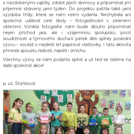
s nazdobenými vajíčky zdobit jejich domovy a připomínat jim
příjemně strávený jarní týden. Do projektu patřila také jarní
výzdoba třídy, která se nám velmi vydařila. Nechyběla ani
společná událost celé školy – fotografování v zeleném
oblečení. Vzniklá fotografie nám bude dlouho připomínat
nejen příchod jara, ale i vzájemnou spolupráci, pocit
soudržnosti a týmového ducha.V pátek děti splnily poslední
výzvu – soutěž o nejdelší let papírové vlaštovky. I tato aktivita
přinesla spoustu radosti, napětí i smíchu.
Všechny výzvy se nám podařilo splnit a už teď se těšíme na
další společné akce!
p. uč. Staňková