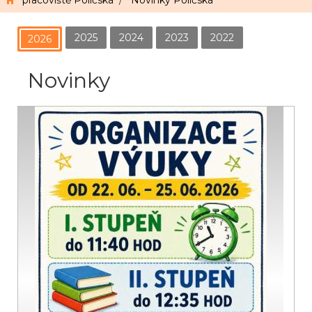
pracoviště Poličská
/
Novinky Poličská
2025
2024
2023
2022
2026
Novinky