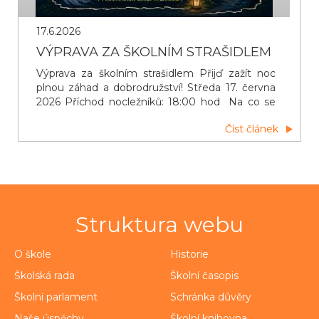
17.6.2026
VÝPRAVA ZA ŠKOLNÍM STRAŠIDLEM
Výprava za školním strašidlem Přijď zažít noc
plnou záhad a dobrodružství! Středa 17. června
2026 Příchod nocležníků: 18:00 hod Na co se
můžete těšit: Venkovní hry Opékání špekáčků
Číst článek
Zpívání u táboráků s kytarou Večerní promítání
Stezka odvahy ODVAHA POVINNÁ, STRACH
VÍTANÝ!
Struktura webu
O škole
Historie
Školská rada
Školní časopis
Školní parlament
Schránka důvěry
Naše úspěchy
Školní knihovna