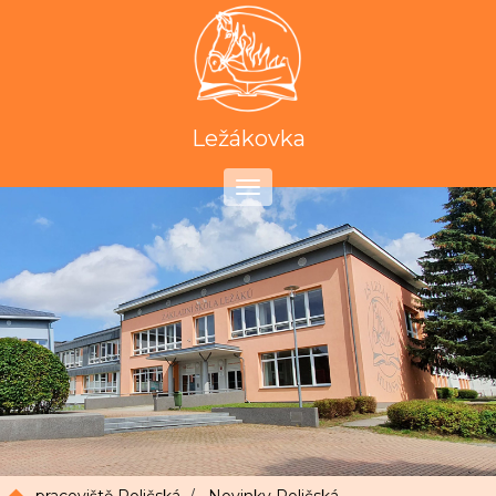
Ležákovka
Toggle
navigation