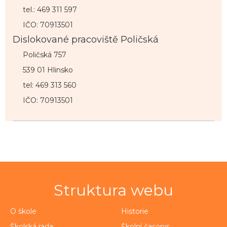
tel.: 469 311 597
IČO: 70913501
Dislokované pracoviště Poličská
Poličská 757
539 01 Hlinsko
tel: 469 313 560
IČO: 70913501
Struktura webu
O škole
Historie
Školská rada
Školní časopis