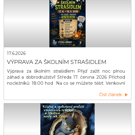
17.6.2026
VÝPRAVA ZA ŠKOLNÍM STRAŠIDLEM
Výprava za školním strašidlem Přijď zažít noc plnou
záhad a dobrodružství! Středa 17. června 2026 Příchod
nocležníků: 18:00 hod Na co se můžete těšit: Venkovní
hry Opékání špekáčků Zpívání u táboráků s kytarou
Číst článek
Večerní promítání Stezka odvahy ODVAHA POVINNÁ,
STRACH VÍTANÝ!