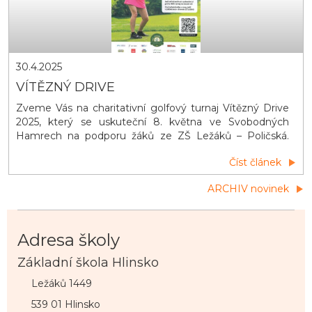
30.4.2025
VÍTĚZNÝ DRIVE
Zveme Vás na charitativní golfový turnaj Vítězný Drive
2025, který se uskuteční 8. května ve Svobodných
Hamrech na podporu žáků ze ZŠ Ležáků – Poličská.
Čeká Vás sport, hudba, občerstvení a kulturní pásmo
Číst článek
žáků – přijďte si užít Den vítězství a zároveň pomoci
dobré věci!
ARCHIV novinek
Adresa školy
Základní škola Hlinsko
Ležáků 1449
539 01 Hlinsko