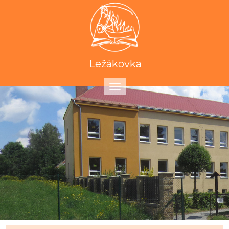
Ležákovka
Toggle
navigation