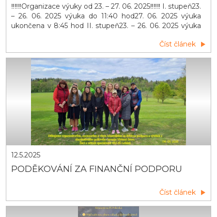
‼️‼️‼️Organizace výuky od 23. – 27. 06. 2025‼️‼️‼️ I. stupeň23.
– 26. 06. 2025 výuka do 11:40 hod27. 06. 2025 výuka
ukončena v 8:45 hod II. stupeň23. – 26. 06. 2025 výuka
do 12:35 hod27. 06. 2025 výuka ukončena v 8:45 hod
Číst článek
Školní družina27. 06. 2025 provoz ukončen v 12:00 hod
12.5.2025
PODĚKOVÁNÍ ZA FINANČNÍ PODPORU
Číst článek