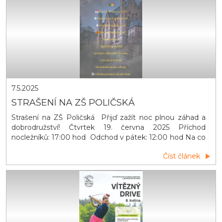
7.5.2025
STRAŠENÍ NA ZŠ POLIČSKÁ
Strašení na ZŠ Poličská Přijď zažít noc plnou záhad a
dobrodružství! Čtvrtek 19. června 2025 Příchod
nocležníků: 17:00 hod Odchod v pátek: 12:00 hod Na co
se můžete těšit: Venkovní hry Opékání špekáčků
Číst článek
Zpívání u táboráků s kytarou Večerní promítání Stezka
odvahy ODVAHA POVINNÁ, STRACH VÍTANÝ!