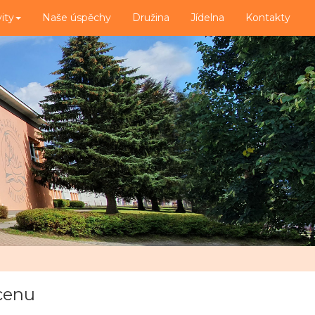
vity
Naše úspěchy
Družina
Jídelna
Kontakty
cenu