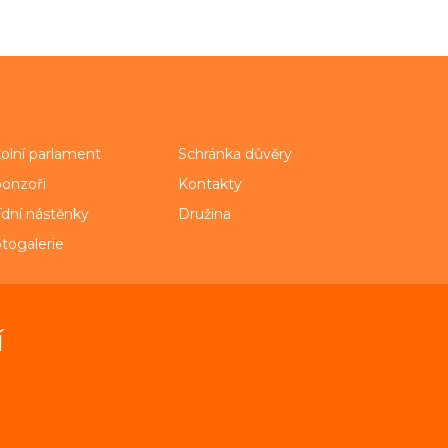
olní parlament
Schránka důvěry
onzoři
Kontakty
ídní nástěnky
Družina
togalerie
í