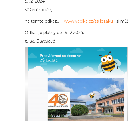
5. 12. 2024
Vážení rodiče,
na tomto odkazu
www.vcelka.cz/zs-lezaku
si může
Odkaz je platný do 19.12.2024.
p. uč. Burešová