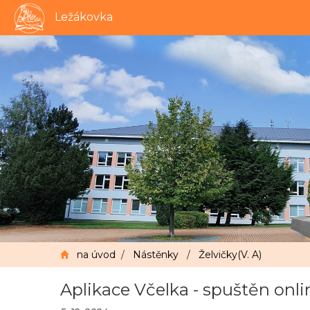
Ležákovka
na úvod
/
Nástěnky
/
Želvičky(V. A)
Aplikace Včelka - spuštěn on