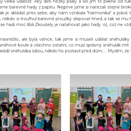
 velká událost. Aby děti hezky psaly a šlo jim to pěkně od ruky
jsme barevné hady z papíru. Nejprve jsme si nařezali stejně širok
jak je skládat přes sebe, aby nám vznikala "harmonika" a právě t
ě, někdo si troufnul barevné proužky slepovat hned, a tak se m
ětem se hadi moc líbili.Zkoušely je natahovat jako hady :o), což ne
nasněžilo, ale byla vánice, tak jsme si museli udělat sněhuláky 
něhové koule a všechno ostatní, co musí správný sněhulák mít - ko
l sněhuláka šálou, někdo ho postavil před dům, ... Myslím, že 