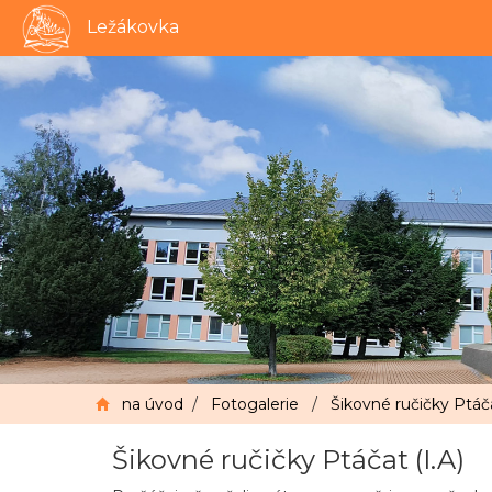
Ležákovka
na úvod
/
Fotogalerie
/
Šikovné ručičky Ptáča
Šikovné ručičky Ptáčat (I.A)