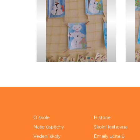
O škole
Historie
Naše úspěchy
Školní knihovna
Vedení školy
Emaily učitelů