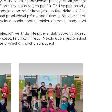
, musí si stále procvičovat prstíky. A tak jsme je
é proužky z barevných papírů. Děti se pak naučily,
ady je zapotřebí šikovných prstíků. Někdo skládal
u had prodlužoval přímo pod rukama. Na závěr jsme
 vždycky dopadlo dobře, lepidlem jsme ale hady opět
alespoň ve třídě. Nejprve si děti vytvořily pozadí
ště, knoflíky, hrnec,... Někdo udělal ještě radost
se prvňáčkům sněhuláci povedli.