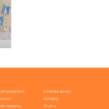
olní parlament
Schránka důvěry
onzoři
Kontakty
ídní nástěnky
Družina