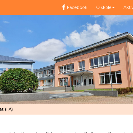
Facebook
O škole
Akti
t (I.A)