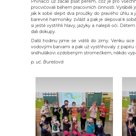
Prvňáčci už začali psát perem, což je pro všechny
procvičovali během pracovních činností. Vyráběli 
jak k sobě slepit dva proužky do pravého úhlu a 
barevné harmoniky zvlášť a pak je slepoval k sob
si ještě vystřihli hlavy, jazyky a nalepili oči. D
dali dokupy.
Další hodinu jsme se vrátili do zimy. Venku sice 
vodovými barvami a pak už vystřihovaly z papíru s
sněhulákovi ozdobeným stromečkem, někdo vyparádi
p. uč. Burešová