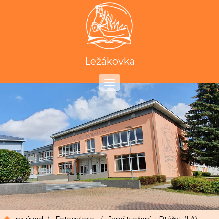
Ležákovka
Toggle
navigation