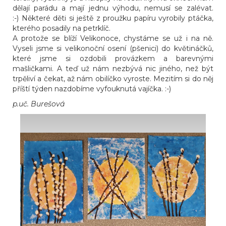
dělají parádu a mají jednu výhodu, nemusí se zalévat.
:-) Některé děti si ještě z proužku papíru vyrobily ptáčka,
kterého posadily na petrklíč.
A protože se blíží Velikonoce, chystáme se už i na ně.
Vyseli jsme si velikonoční osení (pšenici) do květináčků,
které jsme si ozdobili provázkem a barevnými
mašličkami. A teď už nám nezbývá nic jiného, než být
trpěliví a čekat, až nám obilíčko vyroste. Mezitím si do něj
příští týden nazdobíme vyfouknutá vajíčka. :-)
p.uč. Burešová