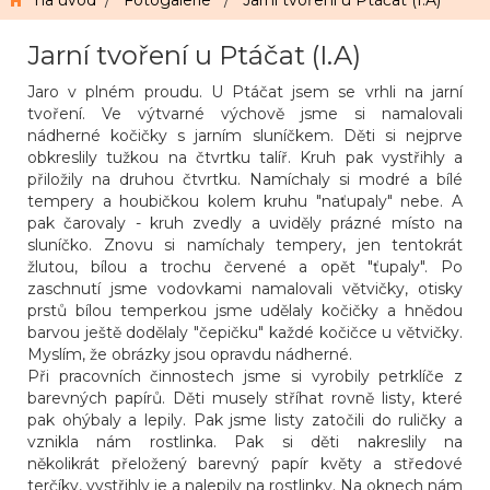
na úvod
/
Fotogalerie
/
Jarní tvoření u Ptáčat (I.A)
Jarní tvoření u Ptáčat (I.A)
Jaro v plném proudu. U Ptáčat jsem se vrhli na jarní
tvoření. Ve výtvarné výchově jsme si namalovali
nádherné kočičky s jarním sluníčkem. Děti si nejprve
obkreslily tužkou na čtvrtku talíř. Kruh pak vystřihly a
přiložily na druhou čtvrtku. Namíchaly si modré a bílé
tempery a houbičkou kolem kruhu "naťupaly" nebe. A
pak čarovaly - kruh zvedly a uviděly prázné místo na
sluníčko. Znovu si namíchaly tempery, jen tentokrát
žlutou, bílou a trochu červené a opět "ťupaly". Po
zaschnutí jsme vodovkami namalovali větvičky, otisky
prstů bílou temperkou jsme udělaly kočičky a hnědou
barvou ještě dodělaly "čepičku" každé kočičce u větvičky.
Myslím, že obrázky jsou opravdu nádherné.
Při pracovních činnostech jsme si vyrobily petrklíče z
barevných papírů. Děti musely stříhat rovně listy, které
pak ohýbaly a lepily. Pak jsme listy zatočili do ruličky a
vznikla nám rostlinka. Pak si děti nakreslily na
několikrát přeložený barevný papír květy a středové
terčíky, vystřihly je a nalepily na rostlinky. Na oknech nám