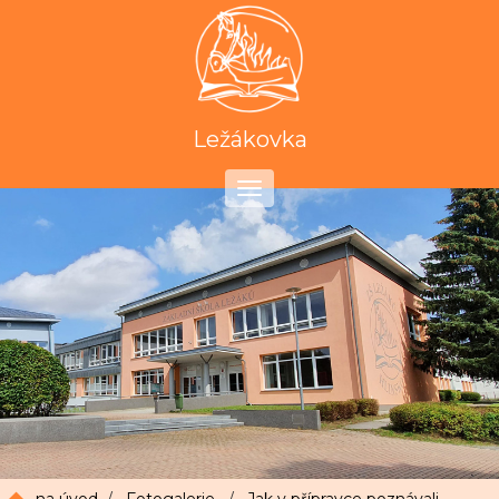
Ležákovka
Toggle
navigation