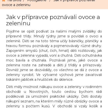
na úvod
/
Fotogalerie
/
Jak v přípravce poznávali
ovoce a zeleninu
Jak v přípravce poznávali ovoce a
zeleninu
Pojďme se opět podívat za našimi malými zvídálky do
přípravné třídy. Minulý týdny jsme si povídali o ovoci a
zelenině. Děti se na toto téma učily básničky, písničky a
hravou formou poznávaly a pojmenovávaly různé druhy.
Zapojením smyslů (chuť, čich, hmat) děti rozlišovaly, jak
ovoce a zelenina vypadá, voní a chutná. Děti ochutnávka
moc bavila a chutnala. Poznávali jsme, jaké ovoce a
zelenina roste na zahradě a děti jí třídily a přiřazovaly.
Rovněž jsme se dozvěděly, co všechno se dá z ovoce a
zeleniny vyrobit. Ve výtvarné výchově jsme zavařovali
tiskáním jablíček a hruštiček do sklenice.
Děti měly možnost nákupu ovoce a zeleniny v rodinném
obchodě u Novotných, touto cestou bychom rádi
poděkovali za umožnění praktické ukázky. Děti dostaly
nákupní seznam, na kterém měly různé obrázky ovoce a
zeleniny s počtem kusů. V obchodě si vzaly košík a