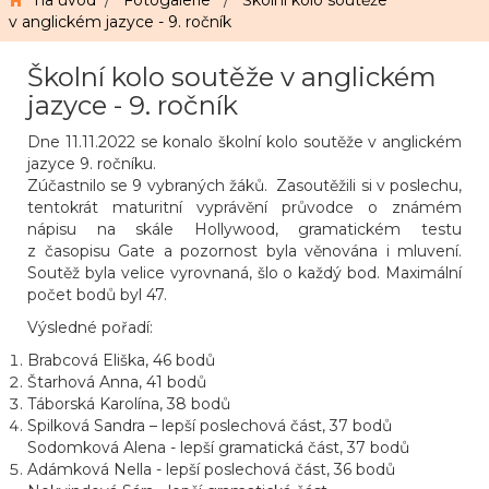
na úvod
/
Fotogalerie
/
Školní kolo soutěže
v anglickém jazyce - 9. ročník
Školní kolo soutěže v anglickém
jazyce - 9. ročník
Dne 11.11.2022 se konalo školní kolo soutěže v anglickém
jazyce 9. ročníku.
Zúčastnilo se 9 vybraných žáků. Zasoutěžili si v poslechu,
tentokrát maturitní vyprávění průvodce o známém
nápisu na skále Hollywood, gramatickém testu
z časopisu Gate a pozornost byla věnována i mluvení.
Soutěž byla velice vyrovnaná, šlo o každý bod. Maximální
počet bodů byl 47.
Výsledné pořadí:
Brabcová Eliška, 46 bodů
Štarhová Anna, 41 bodů
Táborská Karolína, 38 bodů
Spilková Sandra – lepší poslechová část, 37 bodů
Sodomková Alena - lepší gramatická část, 37 bodů
Adámková Nella - lepší poslechová část, 36 bodů