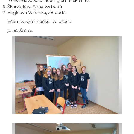
Nekvindová Sára - lepší gramatická část
Škarvadová Anna, 35 bodů
Englcová Veronika, 28 bodů
Všem žákyním děkuji za účast.
p. uč. Štěrba