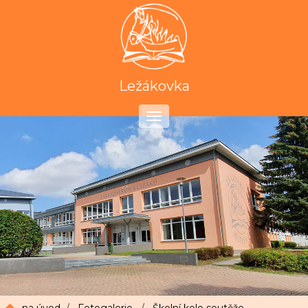
Ležákovka
Toggle
navigation