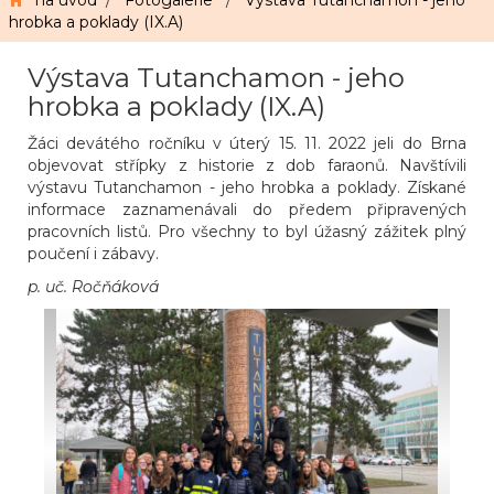
na úvod
/
Fotogalerie
/
Výstava Tutanchamon - jeho
hrobka a poklady (IX.A)
Výstava Tutanchamon - jeho
hrobka a poklady (IX.A)
Žáci devátého ročníku v úterý 15. 11. 2022 jeli do Brna
objevovat střípky z historie z dob faraonů. Navštívili
výstavu Tutanchamon - jeho hrobka a poklady. Získané
informace zaznamenávali do předem připravených
pracovních listů. Pro všechny to byl úžasný zážitek plný
poučení i zábavy.
p. uč. Ročňáková