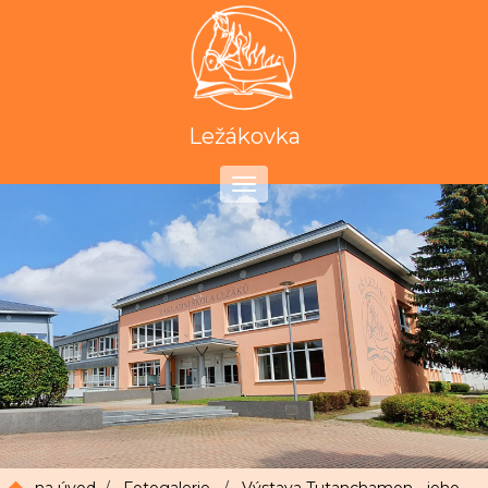
Ležákovka
Toggle
navigation