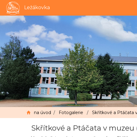
Ležákovka
na úvod
/
Fotogalerie
/
Skřítkové a Ptáčata v
Skřítkové a Ptáčata v muzeu (II