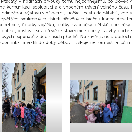
a Ptáčaty v hodinách prvouky tomu nejcennějšímu, co člověk v
é komunikaci, spolupráci a o vhodném trávení volného času. Prot
edinečnou výstavu s názvem „Hračka - cesta do dětství“, kde s
z největších soukromých sbírek dřevěných hraček konce devate
achetnice, figurky vojáčků, loutky, skládačky, dětské domečky
 pohrát, postavit si z dřevěné stavebnice domy, stavby podle sv
vých exponátů z dob našich předků. Na závěr jsme si poslechli or
se vzpomínkami vrátili do doby dětství. Děkujeme zaměstnanců