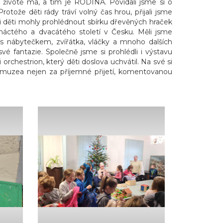
 životě má, a tím je RODINA. Povídali jsme si o
ože děti rády tráví volný čas hrou, přijali jsme
i děti mohly prohlédnout sbírku dřevěných hraček
náctého a dvacátého století v Česku. Měli jsme
 s nábytečkem, zvířátka, vláčky a mnoho dalších
é fantazie. Společně jsme si prohlédli i výstavu
chestrion, který děti doslova uchvátil. Na své si
m muzea nejen za příjemné přijetí, komentovanou