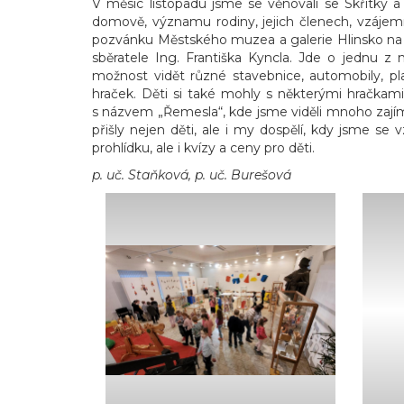
V měsíc listopadu jsme se věnovali se Skřítky 
domově, významu rodiny, jejich členech, vzájemn
pozvánku Městského muzea a galerie Hlinsko na j
sběratele Ing. Františka Kyncla. Jde o jednu 
možnost vidět různé stavebnice, automobily, pl
hraček. Děti si také mohly s některými hračkami
s názvem „Řemesla“, kde jsme viděli mnoho zajíma
přišly nejen děti, ale i my dospělí, kdy jsme 
prohlídku, ale i kvízy a ceny pro děti.
p. uč. Staňková, p. uč. Burešová