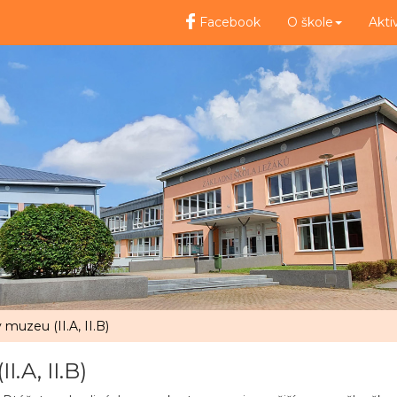
Facebook
O škole
Akti
 muzeu (II.A, II.B)
.A, II.B)