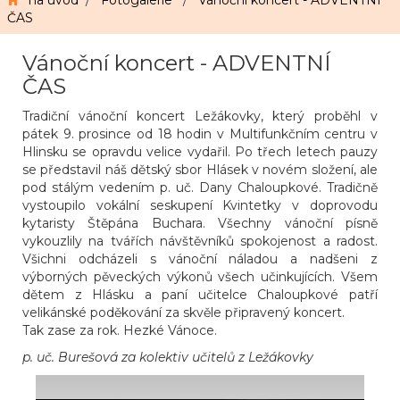
na úvod
/
Fotogalerie
/
Vánoční koncert - ADVENTNÍ
ČAS
Vánoční koncert - ADVENTNÍ
ČAS
Tradiční vánoční koncert Ležákovky, který proběhl v
pátek 9. prosince od 18 hodin v Multifunkčním centru v
Hlinsku se opravdu velice vydařil. Po třech letech pauzy
se představil náš dětský sbor Hlásek v novém složení, ale
pod stálým vedením p. uč. Dany Chaloupkové. Tradičně
vystoupilo vokální seskupení Kvintetky v doprovodu
kytaristy Štěpána Buchara. Všechny vánoční písně
vykouzlily na tvářích návštěvníků spokojenost a radost.
Všichni odcházeli s vánoční náladou a nadšeni z
výborných pěveckých výkonů všech učinkujících. Všem
dětem z Hlásku a paní učitelce Chaloupkové patří
velikánské poděkování za skvěle připravený koncert.
Tak zase za rok. Hezké Vánoce.
p. uč. Burešová za kolektiv učitelů z Ležákovky