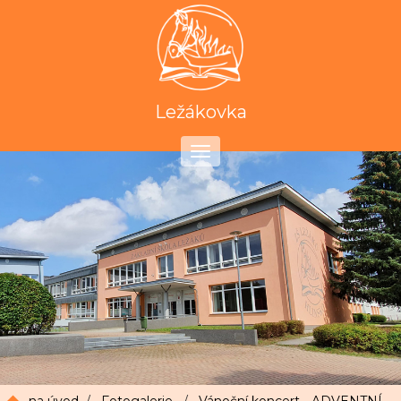
Ležákovka
Toggle
navigation