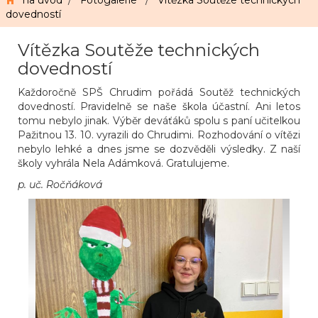
na úvod
/
Fotogalerie
/
Vítězka Soutěže technických
dovedností
Vítězka Soutěže technických
dovedností
Každoročně SPŠ Chrudim pořádá Soutěž technických
dovedností. Pravidelně se naše škola účastní. Ani letos
tomu nebylo jinak. Výběr deváťáků spolu s paní učitelkou
Pažitnou 13. 10. vyrazili do Chrudimi. Rozhodování o vítězi
nebylo lehké a dnes jsme se dozvěděli výsledky. Z naší
školy vyhrála Nela Adámková. Gratulujeme.
p. uč. Ročňáková