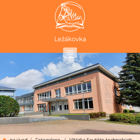
Ležákovka
Toggle
navigation