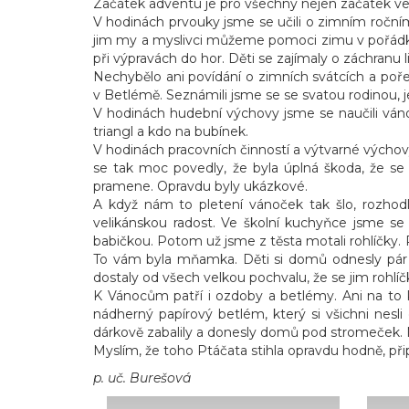
Začátek adventu je pro všechny nejen začátek vel
V hodinách prvouky jsme se učili o zimním ročním o
jim my a myslivci můžeme pomoci zimu v pořádku pře
při výpravách do hor. Děti se zajímaly o záchranu lid
Nechybělo ani povídání o zimních svátcích a pořeka
v Betlémě. Seznámili jsme se se svatou rodinou, j
V hodinách hudební výchovy jsme se naučili vánoč
triangl a kdo na bubínek.
V hodinách pracovních činností a výtvarné výchov
se tak moc povedly, že byla úplná škoda, že se
pramene. Opravdu byly ukázkové.
A když nám to pletení vánoček tak šlo, rozhodl
velikánskou radost. Ve školní kuchyňce jsme s
babičkou. Potom už jsme z těsta motali rohlíčky. Po
To vám byla mňamka. Děti si domů odnesly pár ro
dostaly od všech velkou pochvalu, že se jim rohlí
K Vánocům patří i ozdoby a betlémy. Ani na to Ptá
nádherný papírový betlém, který si všichni nesli 
dárkově zabalily a donesly domů pod stromeček. 
Myslím, že toho Ptáčata stihla opravdu hodně, připr
p. uč. Burešová