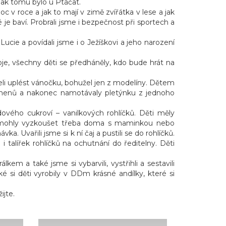
nak tomu bylo u Ptáčat.
c v roce a jak to mají v zimě zvířátka v lese a jak
 je baví. Probrali jsme i bezpečnost při sportech a
Lucie a povídali jsme i o Ježíškovi a jeho narození
oje, všechny děti se předháněly, kdo bude hrát na
eli uplést vánočku, bohužel jen z modelíny. Dětem
pramenů a nakonec namotávaly pletýnku z jednoho
ového cukroví – vanilkových rohlíčků. Děti měly
 ho mohly vyzkoušet třeba doma s maminkou nebo
. Uvařili jsme si k ní čaj a pustili se do rohlíčků.
talířek rohlíčků na ochutnání do ředitelny. Děti
em a také jsme si vybarvili, vystřihli a sestavili
ké si děti vyrobily v DDm krásné andílky, které si
ijte.