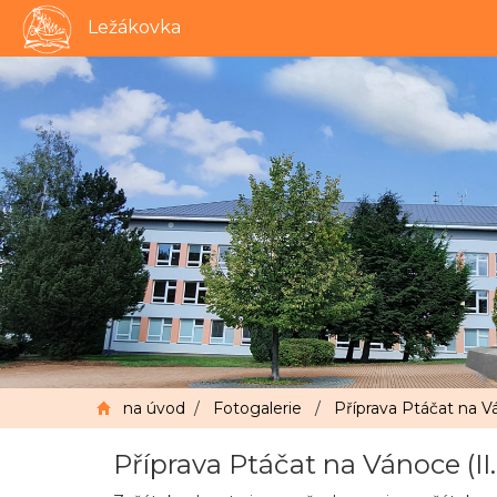
Ležákovka
na úvod
/
Fotogalerie
/
Příprava Ptáčat na Vá
Příprava Ptáčat na Vánoce (II.