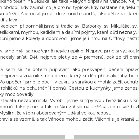
kého těšení na Ježíška, ale také velkých příprav na Vánoce. Neji
bdobí, kdy začíná, co je pro ně typické, kdy nastane nejdelší no
žít. Zabrousili jsme i do zimních sportů, jaké děti znají, které
í z lavin.
dlech, připomněli jsme si tradici sv. Barborky, sv. Mikuláše, sv. 
esličkami, myrhou, kadidlem a dalšími pojmy, které děti neznaly.
ní písně a koledy a doprovodili jsme je i hrou na Orffovy nástr
y jsme měli samozřejmě nejvíc napilno. Nejprve jsme si vyzkouš
 nedaly sníst. Děti nejprve pletly ze 4 pramenů, pak ze tří 
a jsem se, že dětem připravím jako překvapení pečení opravd
e nejprve seznámili s receptem, který si děti přepsaly, aby
 upečení jsme je obalili v cukru s vanilkou a mohla začít ochutnávka
hlíčků na ochutnání i domů. Cestou z kuchyňky jsme zanesli i 
čky moc povedly.
čata nezapomněla. Vyrobili jsme si třpytivou hvězdičku s korálk
domů. Také jsme si tak trošku zahráli na Ježíška a pro své blíz
Myslím, že všem obdarovaným udělal velkou radost.
avila se vzorně, a tak Vánoce mohou začít. Všichni si je krásně už