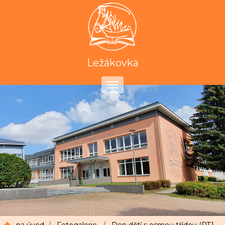
Ležákovka
Toggle
navigation