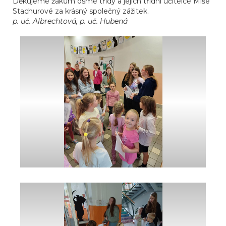
Děkujeme žákům osmé třídy a jejich třídní učitelce Míše
Stachurové za krásný společný zážitek.
p. uč. Albrechtová, p. uč. Hubená