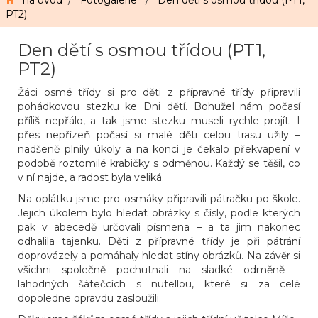
na úvod
/
Fotogalerie
/
Den dětí s osmou třídou (PT1,
PT2)
Den dětí s osmou třídou (PT1,
PT2)
Žáci osmé třídy si pro děti z přípravné třídy připravili
pohádkovou stezku ke Dni dětí. Bohužel nám počasí
příliš nepřálo, a tak jsme stezku museli rychle projít. I
přes nepřízeň počasí si malé děti celou trasu užily –
nadšeně plnily úkoly a na konci je čekalo překvapení v
podobě roztomilé krabičky s odměnou. Každý se těšil, co
v ní najde, a radost byla veliká.
Na oplátku jsme pro osmáky připravili pátračku po škole.
Jejich úkolem bylo hledat obrázky s čísly, podle kterých
pak v abecedě určovali písmena – a ta jim nakonec
odhalila tajenku. Děti z přípravné třídy je při pátrání
doprovázely a pomáhaly hledat stíny obrázků. Na závěr si
všichni společně pochutnali na sladké odměně –
lahodných šátečcích s nutellou, které si za celé
dopoledne opravdu zasloužili.