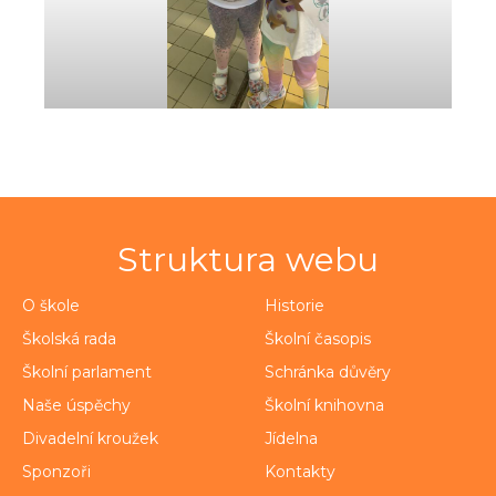
Struktura webu
O škole
Historie
Školská rada
Školní časopis
Školní parlament
Schránka důvěry
Naše úspěchy
Školní knihovna
Divadelní kroužek
Jídelna
Sponzoři
Kontakty