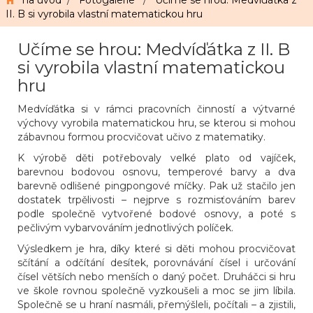
na úvod
/
Fotogalerie
/
Učíme se hrou: Medvíďátka z
II. B si vyrobila vlastní matematickou hru
Učíme se hrou: Medvíďátka z II. B
si vyrobila vlastní matematickou
hru
Medvíďátka si v rámci pracovních činností a výtvarné
výchovy vyrobila matematickou hru, se kterou si mohou
zábavnou formou procvičovat učivo z matematiky.
K výrobě děti potřebovaly velké plato od vajíček,
barevnou bodovou osnovu, temperové barvy a dva
barevně odlišené pingpongové míčky. Pak už stačilo jen
dostatek trpělivosti – nejprve s rozmisťováním barev
podle společně vytvořené bodové osnovy, a poté s
pečlivým vybarvováním jednotlivých políček.
Výsledkem je hra, díky které si děti mohou procvičovat
sčítání a odčítání desítek, porovnávání čísel i určování
čísel větších nebo menších o daný počet. Druháčci si hru
ve škole rovnou společně vyzkoušeli a moc se jim líbila.
Společně se u hraní nasmáli, přemýšleli, počítali – a zjistili,