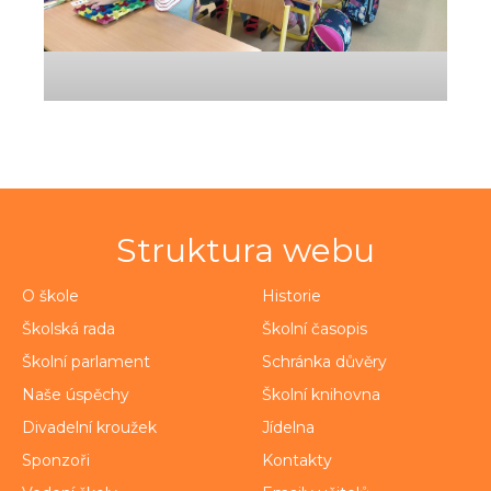
Struktura webu
O škole
Historie
Školská rada
Školní časopis
Školní parlament
Schránka důvěry
Naše úspěchy
Školní knihovna
Divadelní kroužek
Jídelna
Sponzoři
Kontakty