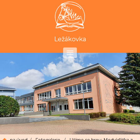
Ležákovka
Toggle
navigation