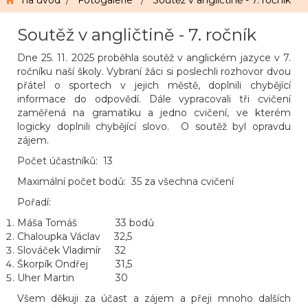
na úvod
/
Fotogalerie
/
Soutěž v angličtině - 7. ročník
Soutěž v angličtině - 7. ročník
Dne 25. 11. 2025 proběhla soutěž v anglickém jazyce v 7.
ročníku naší školy. Vybraní žáci si poslechli rozhovor dvou
přátel o sportech v jejich městě, doplnili chybějící
informace do odpovědí. Dále vypracovali tři cvičení
zaměřená na gramatiku a jedno cvičení, ve kterém
logicky doplnili chybějící slovo. O soutěž byl opravdu
zájem.
Počet účastníků: 13
Maximální počet bodů: 35 za všechna cvičení
Pořadí:
Máša Tomáš 33 bodů
Chaloupka Václav 32,5
Slováček Vladimír 32
Škorpík Ondřej 31,5
Uher Martin 30
Všem děkuji za účast a zájem a přeji mnoho dalších