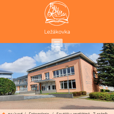
Ležákovka
Toggle
navigation