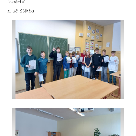
úspěchů.
p. uč. Štěrba