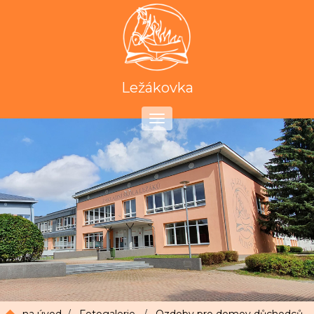
Ležákovka
Toggle
navigation