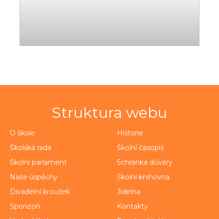
Struktura webu
O škole
Historie
Školská rada
Školní časopis
Školní parlament
Schránka důvěry
Naše úspěchy
Školní knihovna
Divadelní kroužek
Jídelna
Sponzoři
Kontakty