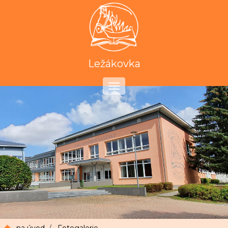
Ležákovka
Toggle
navigation