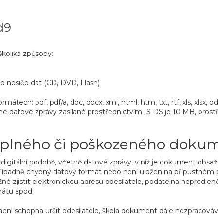
d9
ěkolika způsoby:
 nosiče dat (CD, DVD, Flash)
átech: pdf, pdf/a, doc, docx, xml, html, htm, txt, rtf, xls, xlsx, 
né datové zprávy zasílané prostřednictvím IS DS je 10 MB, prost
úplného či poškozeného doku
igitální podobě, včetně datové zprávy, v níž je dokument obsažen,
ípadně chybný datový formát nebo není uložen na přípustném 
 zjistit elektronickou adresu odesílatele, podatelna neprodleně
mátu apod.
 není schopna určit odesílatele, škola dokument dále nezpracováv