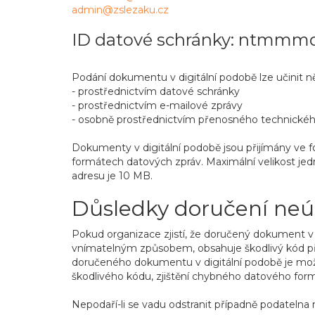
admin@zslezaku.cz
ID datové schránky: ntmmm
Podání dokumentu v digitální podobě lze učinit n
- prostřednictvím datové schránky
- prostřednictvím e-mailové zprávy
- osobně prostřednictvím přenosného technického
Dokumenty v digitální podobě jsou přijímány ve form
formátech datových zpráv. Maximální velikost jed
adresu je 10 MB.
Důsledky doručení ne
Pokud organizace zjistí, že doručený dokument v d
vnímatelným způsobem, obsahuje škodlivý kód př
doručeného dokumentu v digitální podobě je možné
škodlivého kódu, zjištění chybného datového for
Nepodaří-li se vadu odstranit případně podatelna