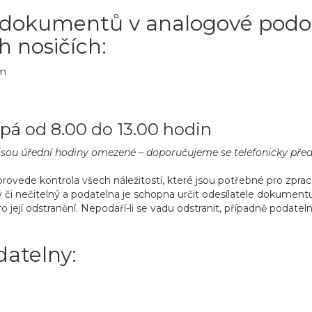
 dokumentů v analogové podo
 nosičích:
im
pá od 8.00 do 13.00 hodin
 jsou úřední hodiny omezené – doporučujeme se telefonicky před
ede kontrola všech náležitostí, které jsou potřebné pro zpraco
 nečitelný a podatelna je schopna určit odesílatele dokumentu 
 její odstranění. Nepodaří-li se vadu odstranit, případně podate
datelny: