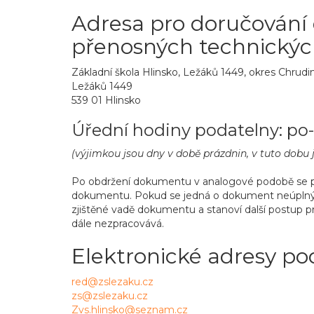
Adresa pro doručování
přenosných technických
Základní škola Hlinsko, Ležáků 1449, okres Chrud
Ležáků 1449
539 01 Hlinsko
Úřední hodiny podatelny: po-
(výjimkou jsou dny v době prázdnin, v tuto dobu
Po obdržení dokumentu v analogové podobě se prov
dokumentu. Pokud se jedná o dokument neúplný či
zjištěné vadě dokumentu a stanoví další postup pro
dále nezpracovává.
Elektronické adresy po
red@zslezaku.cz
zs@zslezaku.cz
Zvs.hlinsko@seznam.cz