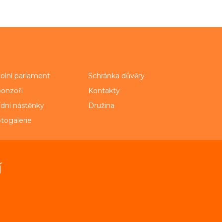
olní parlament
Schránka důvěry
onzoři
Kontakty
ídní nástěnky
Družina
togalerie
í