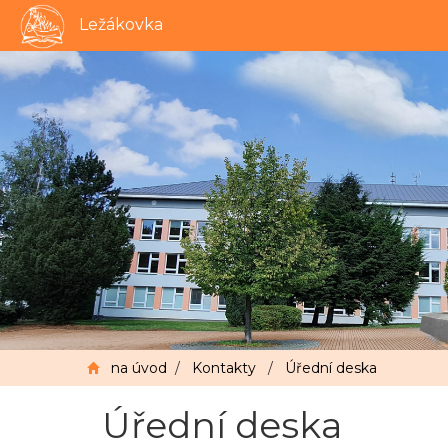
Ležákovka
na úvod
/
Kontakty
/
Úřední deska
Úřední deska