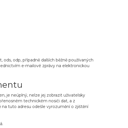
odt, ods, odp, případně dalších běžně používaných
řednictvím e-mailové zprávy na elektronickou
mentu
 je neúplný, nelze jej zobrazit uživatelsky
přenosném technickém nosiči dat, a z
 na tuto adresu odešle vyrozumění o zjištění
á.