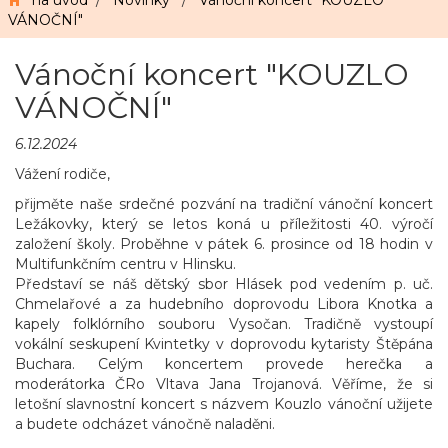
na úvod
/
Novinky
/
Vánoční koncert "KOUZLO
VÁNOČNÍ"
Vánoční koncert "KOUZLO
VÁNOČNÍ"
6.12.2024
Vážení rodiče,
přijměte naše srdečné pozvání na tradiční vánoční koncert
Ležákovky, který se letos koná u příležitosti 40. výročí
založení školy. Proběhne v pátek 6. prosince od 18 hodin v
Multifunkčním centru v Hlinsku.
Představí se náš dětský sbor Hlásek pod vedením p. uč.
Chmelařové a za hudebního doprovodu Libora Knotka a
kapely folklórního souboru Vysočan. Tradičně vystoupí
vokální seskupení Kvintetky v doprovodu kytaristy Štěpána
Buchara. Celým koncertem provede herečka a
moderátorka ČRo Vltava Jana Trojanová. Věříme, že si
letošní slavnostní koncert s názvem Kouzlo vánoční užijete
a budete odcházet vánočně naladěni.