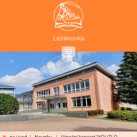
Ležákovka
Toggle
navigation