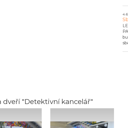
4.6
Sb
LE
PA
bu
sb
 dveří "Detektivní kancelář"