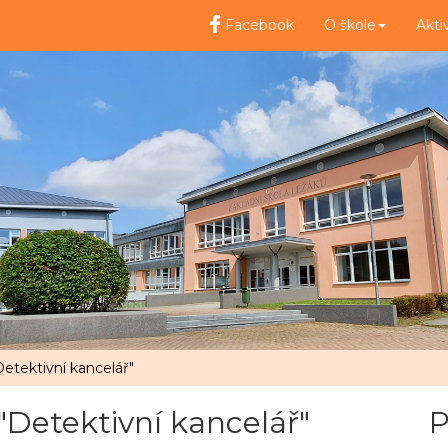
Facebook
O škole
Akti
etektivní kancelář"
"Detektivní kancelář"
P