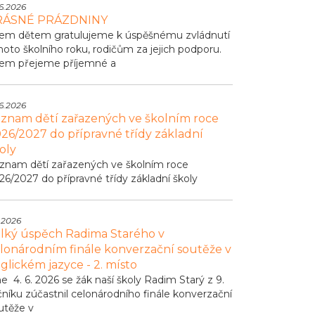
6.2026
RÁSNÉ PRÁZDNINY
em dětem gratulujeme k úspěšnému zvládnutí
hoto školního roku, rodičům za jejich podporu.
em přejeme příjemné a
6.2026
znam dětí zařazených ve školním roce
26/2027 do přípravné třídy základní
oly
znam dětí zařazených ve školním roce
26/2027 do přípravné třídy základní školy
.2026
lký úspěch Radima Starého v
lonárodním finále konverzační soutěže v
glickém jazyce - 2. místo
e 4. 6. 2026 se žák naší školy Radim Starý z 9.
čníku zúčastnil celonárodního finále konverzační
utěže v