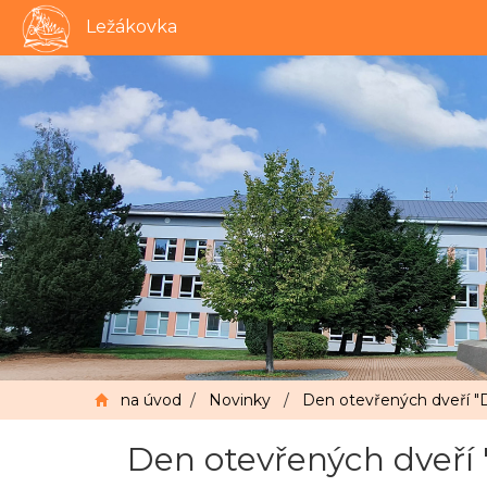
Ležákovka
na úvod
/
Novinky
/
Den otevřených dveří "D
Den otevřených dveří 