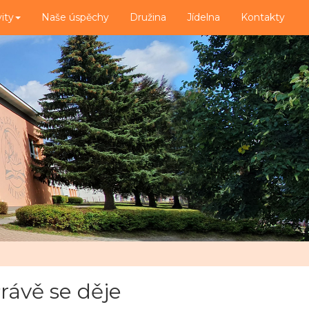
vity
Naše úspěchy
Družina
Jídelna
Kontakty
rávě se děje