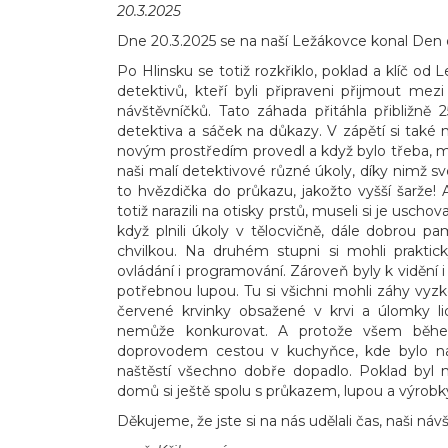
20.3.2025
Dne 20.3.2025 se na naší Ležákovce konal Den 
Po Hlinsku se totiž rozkřiklo, poklad a klíč od
detektivů, kteří byli připraveni přijmout m
návštěvníčků. Tato záhada přitáhla přibližně 
detektiva a sáček na důkazy. V zápětí si také n
novým prostředím provedl a když bylo třeba, mož
naši malí detektivové různé úkoly, díky nimž s
to hvězdička do průkazu, jakožto vyšší šarže! 
totiž narazili na otisky prstů, museli si je usch
když plnili úkoly v tělocvičně, dále dobrou p
chvilkou. Na druhém stupni si mohli praktick
ovládání i programování. Zároveň byly k vidění i 
potřebnou lupou. Tu si všichni mohli záhy vyzk
červené krvinky obsažené v krvi a úlomky l
nemůže konkurovat. A protože všem během 
doprovodem cestou v kuchyňce, kde bylo na 
naštěstí všechno dobře dopadlo. Poklad byl na
domů si ještě spolu s průkazem, lupou a výrobky 
Děkujeme, že jste si na nás udělali čas, naši náv