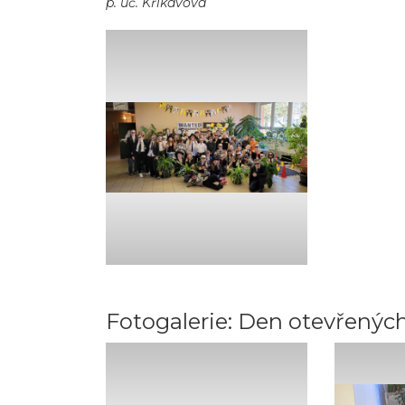
p. uč. Křikavová
Fotogalerie: Den otevřených