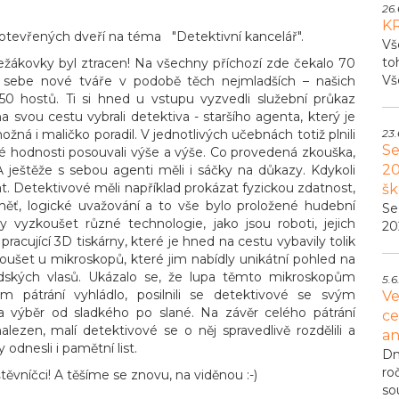
26.
K
otevřených dveří na téma "Detektivní kancelář".
Vš
to
 Ležákovky byl ztracen! Na všechny příchozí zde čekalo 70
Vš
ezi sebe nové tváře v podobě těch nejmladších – našich
250 hostů. Ti si hned u vstupu vyzvedli služební průkaz
a svou cestu vybrali detektiva - staršího agenta, který je
ná i maličko poradil. V jednotlivých učebnách totiž plnili
23.
Se
vé hodnosti posouvali výše a výše. Co provedená zkouška,
20
A ještěže s sebou agenti měli i sáčky na důkazy. Kdykoli
ovat. Detektivové měli například prokázat fyzickou zdatnost,
šk
aměť, logické uvažování a to vše bylo proložené hudební
Se
y vyzkoušet různé technologie, jako jsou roboti, jejich
20
pracující 3D tiskárny, které je hned na cestu vybavily tolik
oušet u mikroskopů, které jim nabídly unikátní pohled na
idských vlasů. Ukázalo se, že lupa těmto mikroskopům
5.6
pátrání vyhládlo, posilnili se detektivové se svým
Ve
výběr od sladkého po slané. Na závěr celého pátrání
ce
lezen, malí detektivové se o něj spravedlivě rozdělili a
an
odnesli i pamětní list.
Dn
ro
štěvníčci! A těšíme se znovu, na viděnou :-)
so