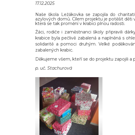
17.12.2025
Naše škola Ležákovka se zapojila do charitat
azylových domů. Cílem projektu je potěšit dět
která se tak promění v krabici plnou radosti.
Žáci, rodiče i zaměstnanci školy připravili dá
krabice byla pečlivě zabalená a naplněná s ohle
solidaritě a pomoci druhým. Velké poděkován
zabalených krabic.
Děkujeme všem, kteří se do projektu zapojili a
p. uč. Stachurová