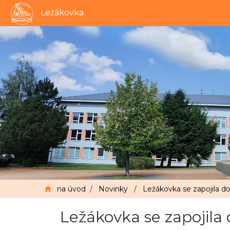
Ležákovka
na úvod
/
Novinky
/
Ležákovka se zapojila do
Ležákovka se zapojila 