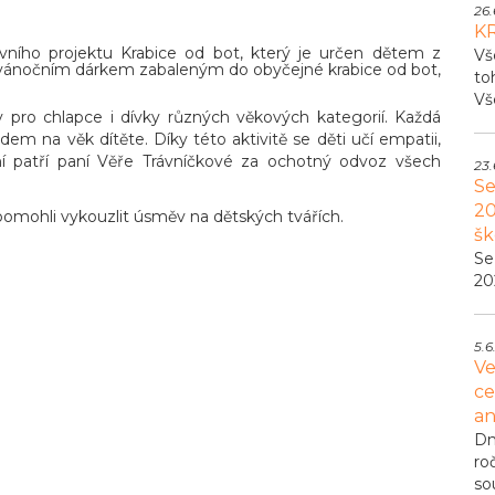
26.
K
ivního projektu Krabice od bot, který je určen dětem z
Vš
i vánočním dárkem zabaleným do obyčejné krabice od bot,
to
Vš
rky pro chlapce i dívky různých věkových kategorií. Každá
dem na věk dítěte. Díky této aktivitě se děti učí empatii,
í patří paní Věře Trávníčkové za ochotný odvoz všech
23.
Se
20
 pomohli vykouzlit úsměv na dětských tvářích.
šk
Se
20
5.6
Ve
ce
an
Dn
ro
so