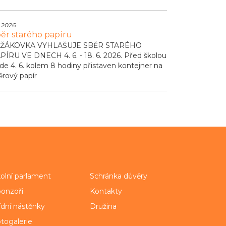
.2026
ěr starého papíru
ŽÁKOVKA VYHLAŠUJE SBĚR STARÉHO
PÍRU VE DNECH 4. 6. - 18. 6. 2026. Před školou
de 4. 6. kolem 8 hodiny přistaven kontejner na
ěrový papír
olní parlament
Schránka důvěry
onzoři
Kontakty
ídní nástěnky
Družina
togalerie