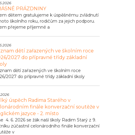
6.2026
RÁSNÉ PRÁZDNINY
em dětem gratulujeme k úspěšnému zvládnutí
hoto školního roku, rodičům za jejich podporu.
em přejeme příjemné a
6.2026
znam dětí zařazených ve školním roce
26/2027 do přípravné třídy základní
oly
znam dětí zařazených ve školním roce
26/2027 do přípravné třídy základní školy
.2026
lký úspěch Radima Starého v
lonárodním finále konverzační soutěže v
glickém jazyce - 2. místo
e 4. 6. 2026 se žák naší školy Radim Starý z 9.
čníku zúčastnil celonárodního finále konverzační
utěže v