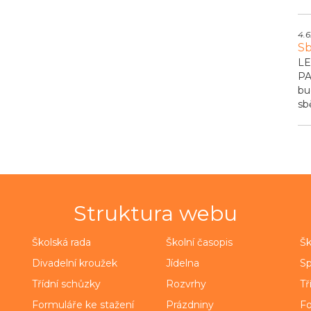
4.6
Sb
LE
PA
bu
sb
Struktura webu
Školská rada
Školní časopis
Šk
Divadelní kroužek
Jídelna
Sp
Třídní schůzky
Rozvrhy
Tř
Formuláře ke stažení
Prázdniny
Fo