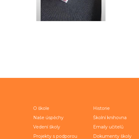
O škole
Historie
Naše úspěchy
Školní knihovna
Vedení školy
Emaily učitelů
Projekty s podporou
Dokumenty školy