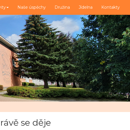
vity
Naše úspěchy
Družina
Jídelna
Kontakty
rávě se děje