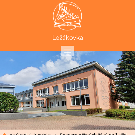
Ležákovka
Toggle
navigation