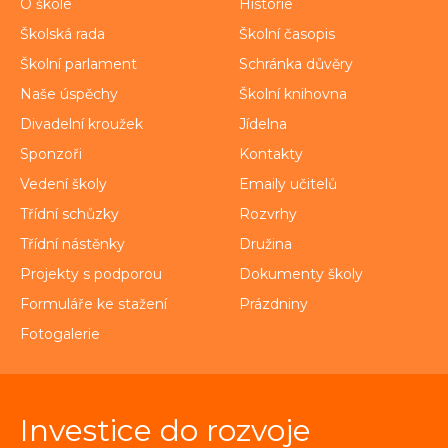
O škole
Historie
Školská rada
Školní časopis
Školní parlament
Schránka důvěry
Naše úspěchy
Školní knihovna
Divadelní kroužek
Jídelna
Sponzoři
Kontakty
Vedení školy
Emaily učitelů
Třídní schůzky
Rozvrhy
Třídní nástěnky
Družina
Projekty s podporou
Dokumenty školy
Formuláře ke stažení
Prázdniny
Fotogalerie
Investice do rozvoje