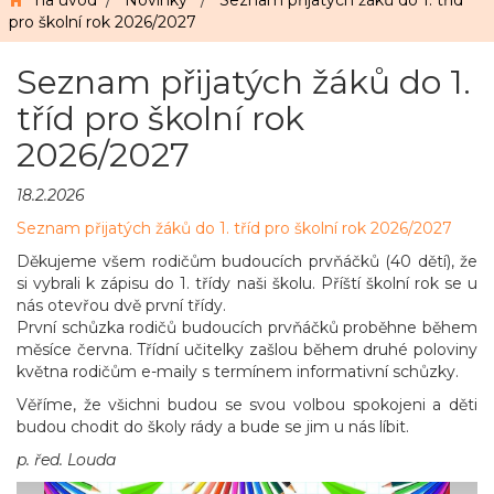
na úvod
/
Novinky
/
Seznam přijatých žáků do 1. tříd
pro školní rok 2026/2027
Seznam přijatých žáků do 1.
tříd pro školní rok
2026/2027
18.2.2026
Seznam přijatých žáků do 1. tříd pro školní rok 2026/2027
Děkujeme všem rodičům budoucích prvňáčků (40 dětí), že
si vybrali k zápisu do 1. třídy naši školu. Příští školní rok se u
nás otevřou dvě první třídy.
První schůzka rodičů budoucích prvňáčků proběhne během
měsíce června. Třídní učitelky zašlou během druhé poloviny
května rodičům e-maily s termínem informativní schůzky.
Věříme, že všichni budou se svou volbou spokojeni a děti
budou chodit do školy rády a bude se jim u nás líbit.
p. řed. Louda