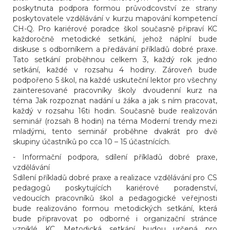
poskytnuta podpora formou průvodcovství ze strany
poskytovatele vzdělávání v kurzu mapování kompetencí
CH-Q. Pro kariérové poradce škol současně připraví KC
každoročně metodické setkání, jehož náplní bude
diskuse s odborníkem a předávání příkladů dobré praxe.
Tato setkání proběhnou celkem 3, každý rok jedno
setkání, každé v rozsahu 4 hodiny. Zároveň bude
podpořeno 5 škol, na každé uskuteční lektor pro všechny
zainteresované pracovníky školy dvoudenní kurz na
téma Jak rozpoznat nadání u žáka a jak s ním pracovat,
každý v rozsahu 16ti hodin. Současně bude realizován
seminář (rozsah 8 hodin) na téma Moderní trendy mezi
mladými, tento seminář proběhne dvakrát pro dvě
skupiny účastníků po cca 10 – 15 účastnících.
- Informační podpora, sdílení příkladů dobré praxe,
vzdělávání
Sdílení příkladů dobré praxe a realizace vzdělávání pro CS
pedagogů poskytujících kariérové poradenství,
vedoucích pracovníků škol a pedagogické veřejnosti
bude realizováno formou metodických setkání, která
bude připravovat po odborné i organizační stránce
vzniklé KC. Metodická setkání budou určená pro