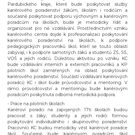
Pardubického kraje, které bude poskytovat služby
kariérového poradenství žákům, školám i rodičům a
současně poskytovat podporu výchovným a kariérovým
poradcům na školách, bude je metodicky řídit a
organizovat pro ně vzdělávání. Prostřednictvím vzniku
kariérového centra dojde k profesionalizaci poskytování
kariérového poradenství na školách, k podpoře
pedagogických pracovníků škol, kteří se touto oblastí
zabývají, i k podpoře samotných žáků a studentů ZŠ, SŠ,
VOŠ a jejich rodičů. Důležitou aktivitou po vzniku KC
bude vzdělávání interních a externích pracovníků a KP
pilotních škol zaměřených na oblast poskytování
kariérového poradenství. Součástí vzdělávání kariérových
poradců KC i škol bude průvodcovství a mentoring. V
rámci průvodcovství a mentoringu bude kariérovým
poradcům poskytnuta odborná metodická podpora.
- Práce na pilotních školách
Kariéroví poradci na zapojených 17ti školách budou
pracovat s žáky, studenty a jejich rodiči formou
poskytování individuálního i skupinového poradenství.
Pracovníci KC budou metodicky vést kariérové poradce
škol. Současně bude kariérovým poradcům škol