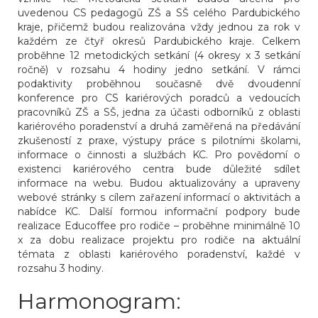
uvedenou CS pedagogů ZŠ a SŠ celého Pardubického
kraje, přičemž budou realizována vždy jednou za rok v
každém ze čtyř okresů Pardubického kraje. Celkem
proběhne 12 metodických setkání (4 okresy x 3 setkání
ročně) v rozsahu 4 hodiny jedno setkání. V rámci
podaktivity proběhnou současně dvě dvoudenní
konference pro CS kariérových poradců a vedoucích
pracovníků ZŠ a SŠ, jedna za účasti odborníků z oblasti
kariérového poradenství a druhá zaměřená na předávání
zkušeností z praxe, výstupy práce s pilotními školami,
informace o činnosti a službách KC. Pro povědomí o
existenci kariérového centra bude důležité sdílet
informace na webu. Budou aktualizovány a upraveny
webové stránky s cílem zařazení informací o aktivitách a
nabídce KC. Další formou informační podpory bude
realizace Educoffee pro rodiče – proběhne minimálně 10
x za dobu realizace projektu pro rodiče na aktuální
témata z oblasti kariérového poradenství, každé v
rozsahu 3 hodiny.
Harmonogram: