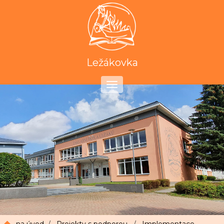
Ležákovka
Toggle
navigation