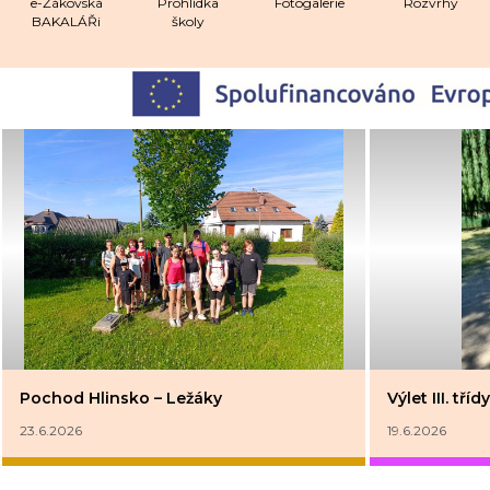
e-Žákovská
Prohlídka
Fotogalerie
Rozvrhy
BAKALÁŘi
školy
Pochod Hlinsko – Ležáky
Výlet III. tř
23.6.2026
19.6.2026