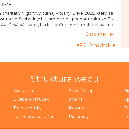
RIVE
haritativní golfový turnaj Vítězný Drive 2025, který se
 května ve Svobodných Hamrech na podporu žáků ze ZŠ
ská. Čeká Vás sport, hudba, občerstvení a kulturní pásmo
 si užít Den vítězství a zároveň pomoci dobré věci!
Číst článek
ARCHIV novinek
Struktura webu
Školská rada
Školní časopis
Šk
Divadelní kroužek
Jídelna
Sp
Třídní schůzky
Rozvrhy
Tř
Formuláře ke stažení
Prázdniny
Fo