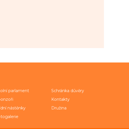
olní parlament
Schránka důvěry
onzoři
Kontakty
ídní nástěnky
Družina
togalerie