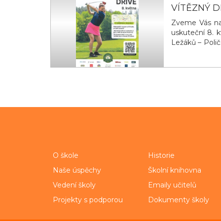
VÍTĚZNÝ D
Zveme Vás na c
uskuteční 8.
Ležáků – Polič
žáků – přijďte
O škole
Historie
Naše úspěchy
Školní knihovna
Vedení školy
Emaily učitelů
Projekty s podporou
Dokumenty školy