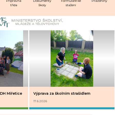
Přípravná
Dokumenty
Formuláře ke
Prázdniny
třída
školy
stažení
DH Miřetice
Výprava za školním strašidlem
17.6.2026