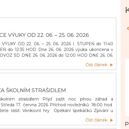
 VÝUKY OD 22. 06. – 25. 06. 2026
ÝUKY OD 22. 06. – 25. 06. 2026 I. STUPEŇ do 11:40
EŇ do 12:35 HOD Dne 26. 06. 2026 výuka ukončena v
ROVOZ ŠD DNE 26. 06. 2026 do 12:00 HOD DNE 26. 06.
JÍDELNA NEVAŘÍ!!!
Číst článek
ZA ŠKOLNÍM STRAŠIDLEM
kolním strašidlem Přijď zažít noc plnou záhad a
! Středa 17. června 2026 Příchod nocležníků: 18:00 hod
ete těšit: Venkovní hry Opékání špekáčků Zpívání u
kytarou Večerní promítání Stezka odvahy ODVAHA
Číst článek
RACH VÍTANÝ!
P