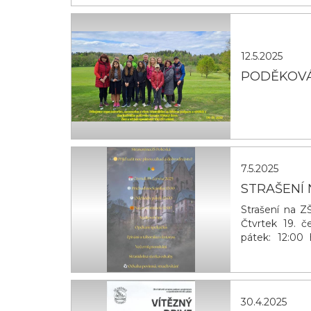
12:00 hod
12.5.2025
PODĚKOVÁ
7.5.2025
STRAŠENÍ 
Strašení na Z
Čtvrtek 19. 
pátek: 12:00
špekáčků Zpí
odvahy ODVA
30.4.2025