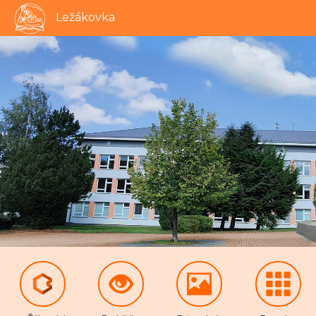
Ležákovka