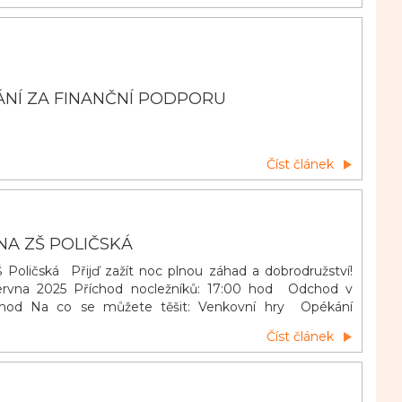
NÍ ZA FINANČNÍ PODPORU
Číst článek
NA ZŠ POLIČSKÁ
Š Poličská Přijď zažít noc plnou záhad a dobrodružství!
června 2025 Příchod nocležníků: 17:00 hod Odchod v
 hod Na co se můžete těšit: Venkovní hry Opékání
vání u táboráků s kytarou Večerní promítání Stezka
Číst článek
HA POVINNÁ, STRACH VÍTANÝ!