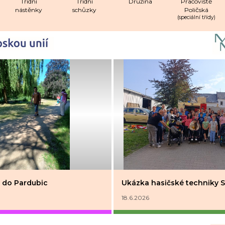
Třídní
Třídní
Družina
Pracoviště
nástěnky
schůzky
Poličská
(speciální třídy)
ídy do Pardubic
Ukázka hasičské techniky S
18.6.2026