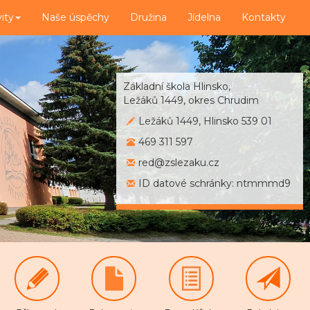
vity
Naše úspěchy
Družina
Jídelna
Kontakty
Základní škola Hlinsko,
Ležáků 1449, okres Chrudim
Ležáků 1449, Hlinsko 539 01
469 311 597
red@zslezaku.cz
ID datové schránky: ntmmmd9