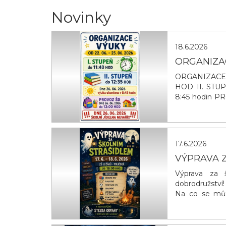
Novinky
18.6.2026
ORGANIZACE
ORGANIZACE V
HOD II. STUP
8:45 hodin P
2026 ŠKOLNÍ 
17.6.2026
VÝPRAVA 
Výprava za š
dobrodružství
Na co se můž
táboráků s 
POVINNÁ, ST