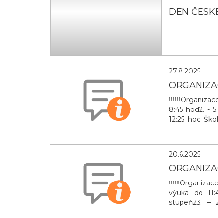
DEN ČESK
27.8.2025
ORGANIZACE
‼️‼️‼️Organizac
8:45 hod2. - 5
12:25 hod Škol
provoz
20.6.2025
ORGANIZACE
‼️‼️‼️Organizac
výuka do 11:
stupeň23. – 
ukončena v 8