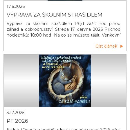
17.6.2026
VÝPRAVA ZA ŠKOLNÍM STRAŠIDLEM
Výprava za školním strašidlem Přijď zažít noc plnou
záhad a dobrodružství! Středa 17. června 2026 Příchod
nocležníků: 18:00 hod Na co se můžete těšit: Venkovní
hry Opékání špekáčků Zpívání u táboráků s kytarou
Číst článek
Večerní promítání Stezka odvahy ODVAHA POVINNÁ,
STRACH VÍTANÝ!
3.12.2025
PF 2026
Klidné Vánoce a hodně zdraví v novém roce 2026 přejí