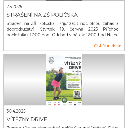
7.5.2025
STRAŠENÍ NA ZŠ POLIČSKÁ
Strašení na ZŠ Poličská Přijď zažít noc plnou záhad a
dobrodružství! Čtvrtek 19. června 2025 Příchod
nocležníků: 17:00 hod Odchod v pátek: 12:00 hod Na co
se můžete těšit: Venkovní hry Opékání špekáčků
Číst článek
Zpívání u táboráků s kytarou Večerní promítání Stezka
odvahy ODVAHA POVINNÁ, STRACH VÍTANÝ!
30.4.2025
VÍTĚZNÝ DRIVE