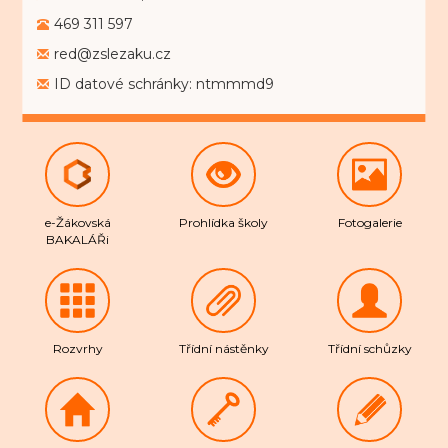
469 311 597
red@zslezaku.cz
ID datové schránky: ntmmmd9
e-Žákovská
Prohlídka školy
Fotogalerie
BAKALÁŘi
Rozvrhy
Třídní nástěnky
Třídní schůzky