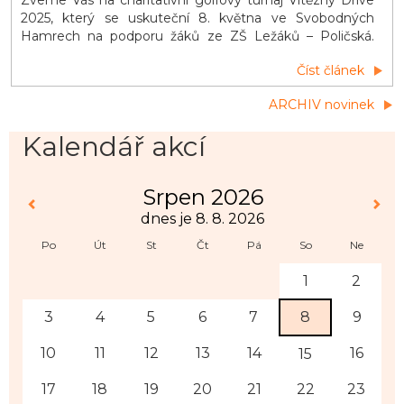
Zveme Vás na charitativní golfový turnaj Vítězný Drive
2025, který se uskuteční 8. května ve Svobodných
Hamrech na podporu žáků ze ZŠ Ležáků – Poličská.
Čeká Vás sport, hudba, občerstvení a kulturní pásmo
Číst článek
žáků – přijďte si užít Den vítězství a zároveň pomoci
dobré věci!
ARCHIV novinek
Kalendář akcí
Srpen 2026
dnes je 8. 8. 2026
Po
Út
St
Čt
Pá
So
Ne
1
2
3
4
5
6
7
8
9
10
11
12
13
14
16
15
17
18
19
20
21
22
23