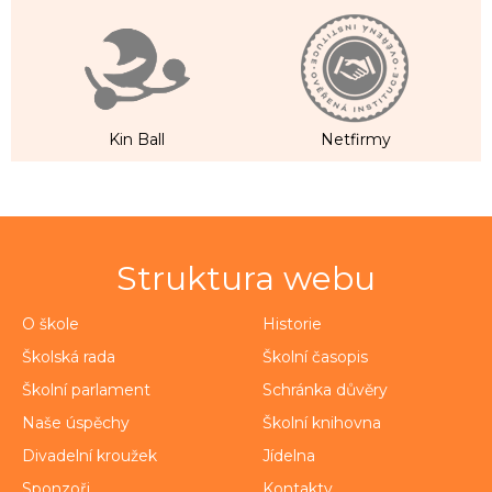
Kin Ball
Netfirmy
Struktura webu
O škole
Historie
Školská rada
Školní časopis
Školní parlament
Schránka důvěry
Naše úspěchy
Školní knihovna
Divadelní kroužek
Jídelna
Sponzoři
Kontakty