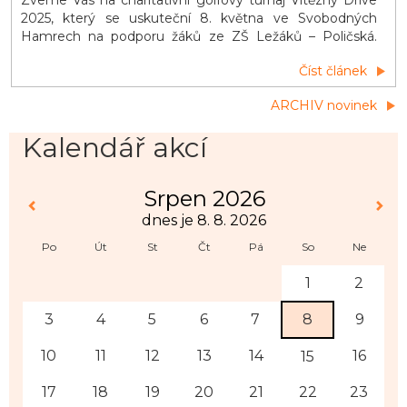
Zveme Vás na charitativní golfový turnaj Vítězný Drive
2025, který se uskuteční 8. května ve Svobodných
Hamrech na podporu žáků ze ZŠ Ležáků – Poličská.
Čeká Vás sport, hudba, občerstvení a kulturní pásmo
Číst článek
žáků – přijďte si užít Den vítězství a zároveň pomoci
dobré věci!
ARCHIV novinek
Kalendář akcí
Srpen 2026
dnes je 8. 8. 2026
Po
Út
St
Čt
Pá
So
Ne
1
2
3
4
5
6
7
8
9
10
11
12
13
14
16
15
17
18
19
20
21
22
23