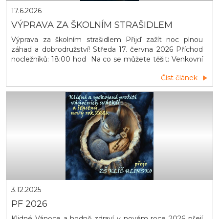
17.6.2026
VÝPRAVA ZA ŠKOLNÍM STRAŠIDLEM
Výprava za školním strašidlem Přijď zažít noc plnou
záhad a dobrodružství! Středa 17. června 2026 Příchod
nocležníků: 18:00 hod Na co se můžete těšit: Venkovní
hry Opékání špekáčků Zpívání u táboráků s kytarou
Číst článek
Večerní promítání Stezka odvahy ODVAHA POVINNÁ,
STRACH VÍTANÝ!
3.12.2025
PF 2026
Klidné Vánoce a hodně zdraví v novém roce 2026 přejí