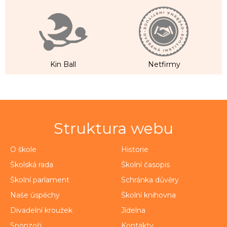
Kin Ball
Netfirmy
Struktura webu
O škole
Historie
Školská rada
Školní časopis
Školní parlament
Schránka důvěry
Naše úspěchy
Školní knihovna
Divadelní kroužek
Jídelna
Sponzoři
Kontakty