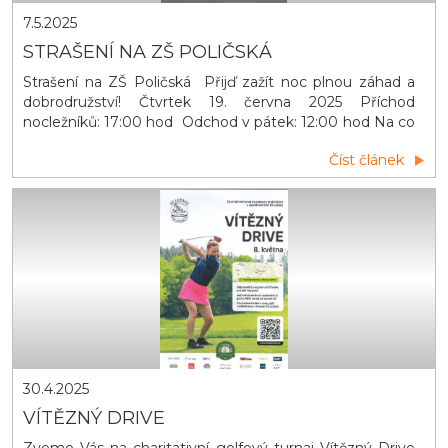
7.5.2025
STRAŠENÍ NA ZŠ POLIČSKÁ
Strašení na ZŠ Poličská Přijď zažít noc plnou záhad a
dobrodružství! Čtvrtek 19. června 2025 Příchod
nocležníků: 17:00 hod Odchod v pátek: 12:00 hod Na co
se můžete těšit: Venkovní hry Opékání špekáčků
Číst článek
Zpívání u táboráků s kytarou Večerní promítání Stezka
odvahy ODVAHA POVINNÁ, STRACH VÍTANÝ!
30.4.2025
VÍTĚZNÝ DRIVE