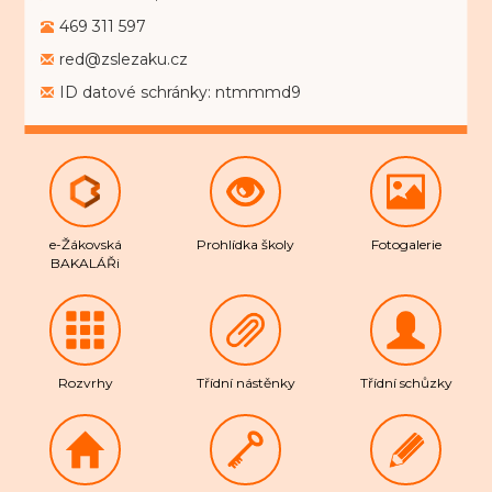
469 311 597
red@zslezaku.cz
ID datové schránky: ntmmmd9
e-Žákovská
Prohlídka školy
Fotogalerie
BAKALÁŘi
Rozvrhy
Třídní nástěnky
Třídní schůzky