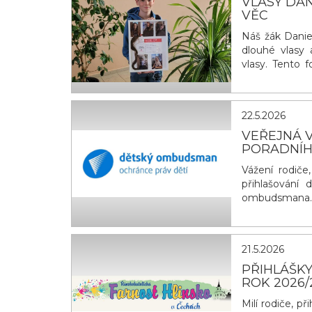
VLASY DAN
VĚC
Náš žák Daniel
dlouhé vlasy 
vlasy. Tento 
onemocnění o 
mohou lidem v
sebejistotu. 
22.5.2026
VEŘEJNÁ V
PORADNÍ
Vážení rodiče
přihlašování 
ombudsmana.
spolupráce s
týmem). Naším
děti z různ&ya
21.5.2026
PŘIHLÁŠKY
ROK 2026/
Milí rodiče, p