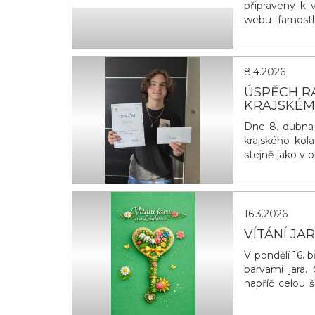
připraveny k 
webu farnosth
faru v Hlinsk
vytvořeny sku
Hlinsku se moh
8.4.2026
ÚSPĚCH RAD
KRAJSKÉM
Dne 8. dubna 2
krajského kol
stejně jako v
kola v Praze. 
16.3.2026
VÍTÁNÍ JA
V pondělí 16. 
barvami jara.
napříč celou š
zelenou svači
symbolický ja