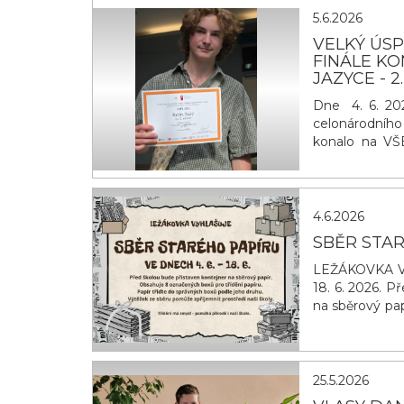
5.6.2026
VELKÝ ÚS
FINÁLE K
JAZYCE - 2
Dne 4. 6. 202
celonárodního 
konalo na VŠE
republiky. Ra
obsadil druhé
okresu, region
4.6.2026
SBĚR STA
LEŽÁKOVKA V
18. 6. 2026. P
na sběrový pap
třiďte do spr
zpříjemnit pr
naší škole. D
25.5.2026