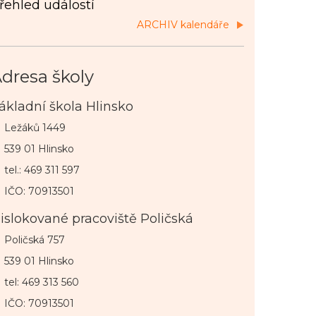
řehled událostí
ARCHIV kalendáře
dresa školy
ákladní škola Hlinsko
Ležáků 1449
539 01 Hlinsko
tel.: 469 311 597
IČO: 70913501
islokované pracoviště Poličská
Poličská 757
539 01 Hlinsko
tel: 469 313 560
IČO: 70913501