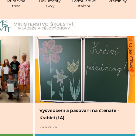
Přípravná
Dokumenty
Formuláře ke
Prázdniny
třída
školy
stažení
Vysvědčení a pasování na čtenáře -
Krabíci (I.A)
26.6.2026