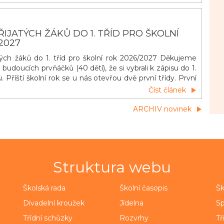
IJATÝCH ŽÁKŮ DO 1. TŘÍD PRO ŠKOLNÍ
2027
ých žáků do 1. tříd pro školní rok 2026/2027 Děkujeme
udoucích prvňáčků (40 dětí), že si vybrali k zápisu do 1.
u. Příští školní rok se u nás otevřou dvě první třídy. První
čů budoucích prvňáčků proběhne během měsíce června.
Číst článek
ky zašlou během druhé poloviny května rodičům e-maily s
ARCHIV novinek
Struktura webu
Školská rada
Školní časopis
Šk
Divadelní kroužek
Jídelna
Sp
Třídní schůzky
Rozvrhy
Tř