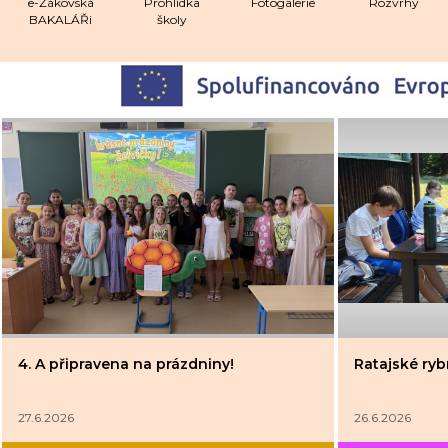
e-Žákovská
Prohlídka
Fotogalerie
Rozvrhy
BAKALÁŘi
školy
4. A připravena na prázdniny!
Ratajské rybn
27.6.2026
26.6.2026