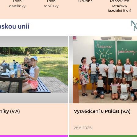
Třídní
Třídní
Družina
Pracoviště
nástěnky
schůzky
Poličská
(speciální třídy)
íky (V.A)
Vysvědčení u Ptáčat (V.A)
26.6.2026