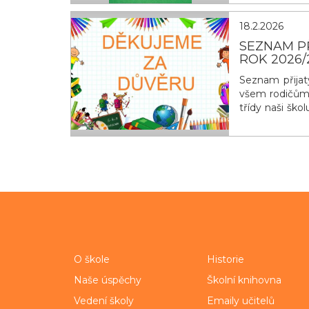
obyčejn&yacu
18.2.2026
SEZNAM PŘ
ROK 2026/
Seznam přijat
všem rodičům b
třídy naši škol
schůzka rodi
Třídní učitel
term&iacut
O škole
Historie
Naše úspěchy
Školní knihovna
Vedení školy
Emaily učitelů