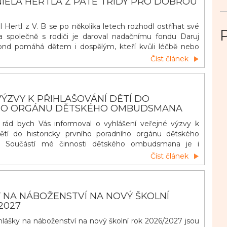
IELA HERTLA Z PÁTÉ TŘÍDY PRO DOBROU
 Hertl z V. B se po několika letech rozhodl ostříhat své
a společně s rodiči je daroval nadačnímu fondu Daruj
fond pomáhá dětem i dospělým, kteří kvůli léčbě nebo
vlasy přišli. Z darovaných vlasů vznikají paruky, které
Číst článek
 těžkém období alespoň trochu vrátit radost a větší
I takové gesto může mít pro někoho velký v&yacu
ÝZVY K PŘIHLAŠOVÁNÍ DĚTÍ DO
HO ORGÁNU DĚTSKÉHO OMBUDSMANA
, rád bych Vás informoval o vyhlášení veřejné výzvy k
dětí do historicky prvního poradního orgánu dětského
 Součástí mé činnosti dětského ombudsmana je i
 poradním orgánem složeným z dětí (dětským poradním
Číst článek
 cílem je, aby byl co nejrozmanitější a zahrnoval také
c
 NA NÁBOŽENSTVÍ NA NOVÝ ŠKOLNÍ
2027
řihlášky na náboženství na nový školní rok 2026/2027 jsou