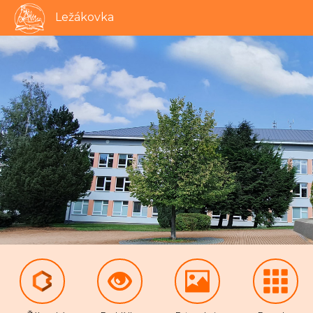
Ležákovka