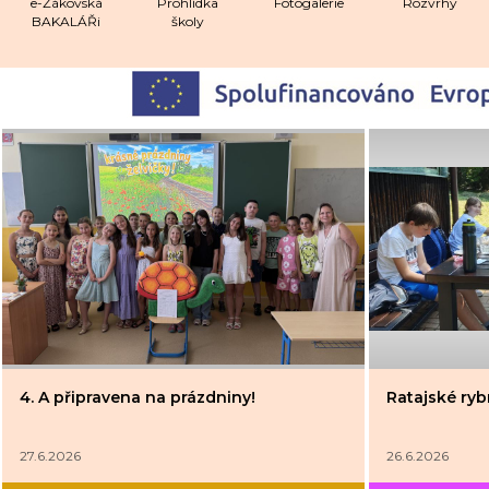
e-Žákovská
Prohlídka
Fotogalerie
Rozvrhy
BAKALÁŘi
školy
4. A připravena na prázdniny!
Ratajské rybn
27.6.2026
26.6.2026