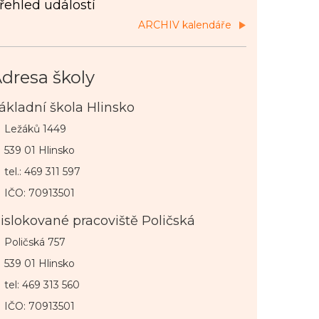
řehled událostí
ARCHIV kalendáře
dresa školy
ákladní škola Hlinsko
Ležáků 1449
539 01 Hlinsko
tel.: 469 311 597
IČO: 70913501
islokované pracoviště Poličská
Poličská 757
539 01 Hlinsko
tel: 469 313 560
IČO: 70913501