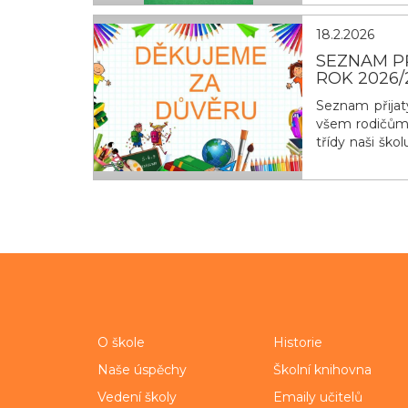
obyčejn&yacu
18.2.2026
SEZNAM PŘ
ROK 2026/
Seznam přijat
všem rodičům b
třídy naši škol
schůzka rodi
Třídní učitel
term&iacut
O škole
Historie
Naše úspěchy
Školní knihovna
Vedení školy
Emaily učitelů