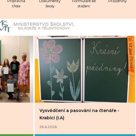
Přípravná
Dokumenty
Formuláře ke
Prázdniny
třída
školy
stažení
Vysvědčení a pasování na čtenáře -
Krabíci (I.A)
26.6.2026