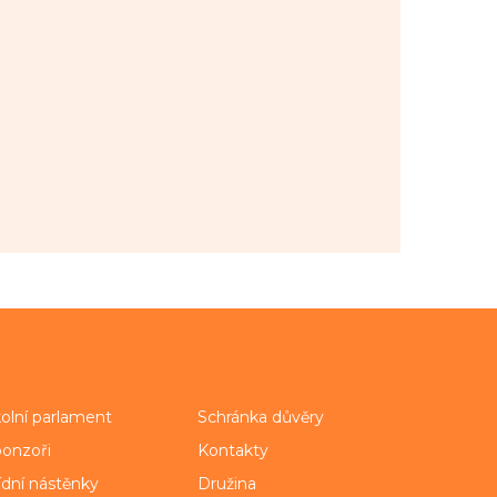
olní parlament
Schránka důvěry
onzoři
Kontakty
ídní nástěnky
Družina