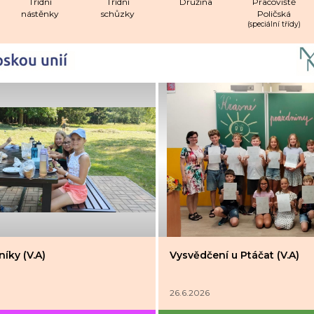
Třídní
Třídní
Družina
Pracoviště
nástěnky
schůzky
Poličská
(speciální třídy)
íky (V.A)
Vysvědčení u Ptáčat (V.A)
26.6.2026