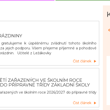
RÁZDNINY
ratulujeme k úspěšnému zvládnutí tohoto školního
 za jejich podporu. Všem přejeme příjemné a pohodové
h prázdnin. Učitelé z Ležákovky
Číst článek
ĚTÍ ZAŘAZENÝCH VE ŠKOLNÍM ROCE
 DO PŘÍPRAVNÉ TŘÍDY ZÁKLADNÍ ŠKOLY
ařazených ve školním roce 2026/2027 do přípravné třídy
Číst článek