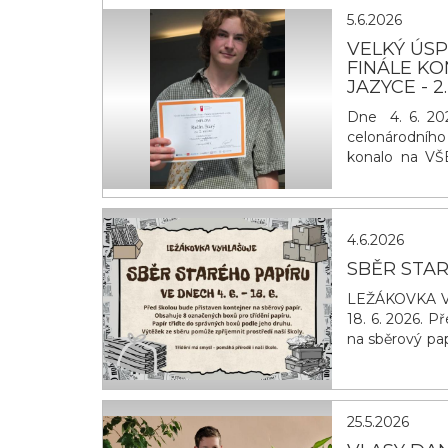
5.6.2026
VELKÝ ÚS
FINÁLE K
JAZYCE - 2
Dne 4. 6. 202
celonárodního 
konalo na VŠE
republiky. Ra
obsadil druhé
okresu, region
4.6.2026
SBĚR STA
LEŽÁKOVKA V
18. 6. 2026. P
na sběrový pap
třiďte do spr
zpříjemnit pr
naší škole. D
25.5.2026