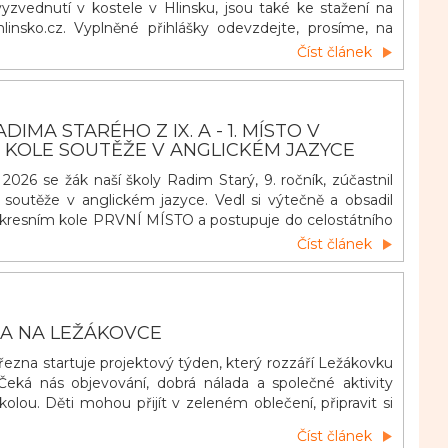
vyzvednutí v kostele v Hlinsku, jsou také ke stažení na
linsko.cz. Vyplněné přihlášky odevzdejte, prosíme, na
u do 14. června 2026. Podle odevzdaných přihlášek budou
Číst článek
piny a rozvrh výuky náboženství. Výuky náboženství v
ou účastnit žáci ze všec
IMA STARÉHO Z IX. A - 1. MÍSTO V
 KOLE SOUTĚŽE V ANGLICKÉM JAZYCE
026 se žák naší školy Radim Starý, 9. ročník, zúčastnil
a soutěže v anglickém jazyce. Vedl si výtečně a obsadil
 okresním kole PRVNÍ MÍSTO a postupuje do celostátního
Patří mu veliké díky s přáním dalších úspěchů.
Číst článek
RA NA LEŽÁKOVCE
března startuje projektový týden, který rozzáří Ležákovku
 Čeká nás objevování, dobrá nálada a společné aktivity
kolou. Děti mohou přijít v zeleném oblečení, připravit si
nku, vyzdobit třídu do zelena. Každá třída získá svůj
Číst článek
rní klíč, který se objeví na dveřích učebny. Není to