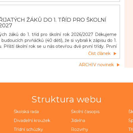
IJATÝCH ŽÁKŮ DO 1. TŘÍD PRO ŠKOLNÍ
2027
ých žáků do 1. tříd pro školní rok 2026/2027 Děkujeme
udoucích prvňáčků (40 dětí), že si vybrali k zápisu do 1.
u. Příští školní rok se u nás otevřou dvě první třídy. První
čů budoucích prvňáčků proběhne během měsíce června.
Číst článek
ky zašlou během druhé poloviny května rodičům e-maily s
ARCHIV novinek
Struktura webu
Školská rada
Školní časopis
Šk
Divadelní kroužek
Jídelna
Sp
Třídní schůzky
Rozvrhy
Tř