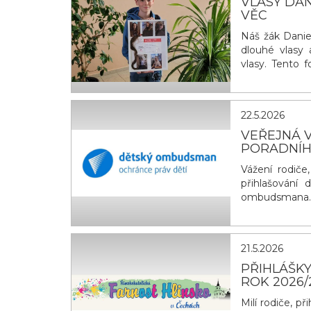
VLASY DAN
VĚC
Náš žák Daniel
dlouhé vlasy 
vlasy. Tento 
onemocnění o 
mohou lidem v
sebejistotu. 
22.5.2026
VEŘEJNÁ V
PORADNÍ
Vážení rodiče
přihlašování 
ombudsmana.
spolupráce s
týmem). Naším
děti z různ&ya
21.5.2026
PŘIHLÁŠKY
ROK 2026/
Milí rodiče, p