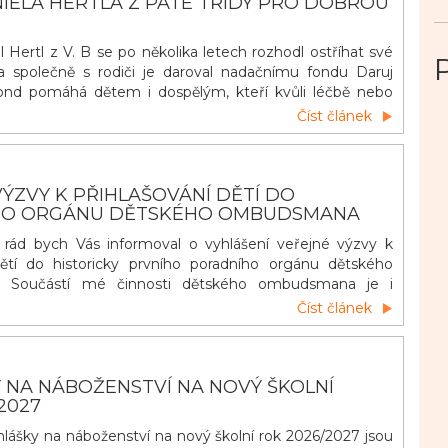
IELA HERTLA Z PÁTÉ TŘÍDY PRO DOBROU
 Hertl z V. B se po několika letech rozhodl ostříhat své
a společně s rodiči je daroval nadačnímu fondu Daruj
fond pomáhá dětem i dospělým, kteří kvůli léčbě nebo
vlasy přišli. Z darovaných vlasů vznikají paruky, které
Číst článek
 těžkém období alespoň trochu vrátit radost a větší
I takové gesto může mít pro někoho velký v&yacu
ÝZVY K PŘIHLAŠOVÁNÍ DĚTÍ DO
HO ORGÁNU DĚTSKÉHO OMBUDSMANA
, rád bych Vás informoval o vyhlášení veřejné výzvy k
dětí do historicky prvního poradního orgánu dětského
 Součástí mé činnosti dětského ombudsmana je i
 poradním orgánem složeným z dětí (dětským poradním
Číst článek
 cílem je, aby byl co nejrozmanitější a zahrnoval také
c
 NA NÁBOŽENSTVÍ NA NOVÝ ŠKOLNÍ
2027
řihlášky na náboženství na nový školní rok 2026/2027 jsou