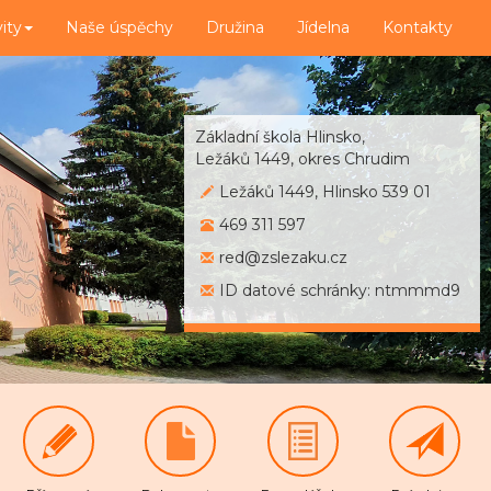
vity
Naše úspěchy
Družina
Jídelna
Kontakty
Základní škola Hlinsko,
Ležáků 1449, okres Chrudim
Ležáků 1449, Hlinsko 539 01
469 311 597
red@zslezaku.cz
ID datové schránky: ntmmmd9