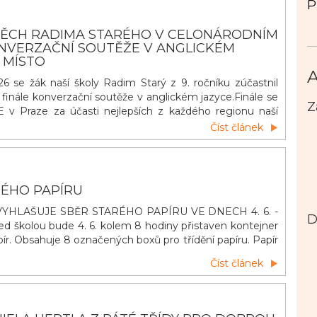
P
PĚCH RADIMA STARÉHO V CELONÁRODNÍM
ONVERZAČNÍ SOUTĚŽE V ANGLICKÉM
. MÍSTO
A
6 se žák naší školy Radim Starý z 9. ročníku zúčastnil
finále konverzační soutěže v anglickém jazyce.Finále se
Z
 v Praze za účasti nejlepších z každého regionu naší
dim si poradil skvěle se svým tématem Street Life a
Číst článek
 místo. Patří mu obrovské díky za reprezentace našeho
u a hlavně naš&iacut
RÉHO PAPÍRU
YHLAŠUJE SBĚR STARÉHO PAPÍRU VE DNECH 4. 6. -
D
řed školou bude 4. 6. kolem 8 hodiny přistaven kontejner
ír. Obsahuje 8 označených boxů pro třídění papíru. Papír
ávných boxů podle jeho druhu. Výtěžek ze sběru pomůže
Číst článek
ostředí naší školy. Třídění má smysl – pomáhá přírodě i