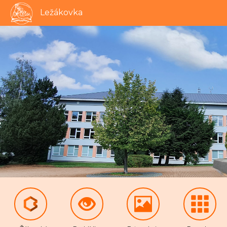
Ležákovka