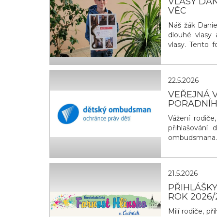
VLASY DAN
VĚC
Náš žák Daniel
dlouhé vlasy 
vlasy. Tento 
onemocnění o 
mohou lidem v
sebejistotu. 
22.5.2026
VEŘEJNÁ V
PORADNÍ
Vážení rodiče
přihlašování 
ombudsmana.
spolupráce s
týmem). Naším
děti z různ&ya
21.5.2026
PŘIHLÁŠKY
ROK 2026/
Milí rodiče, p