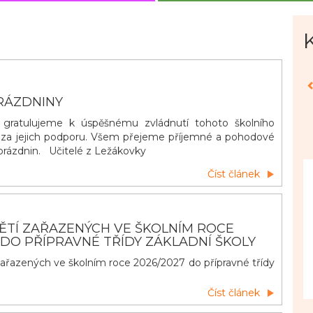
RÁZDNINY
ratulujeme k úspěšnému zvládnutí tohoto školního
 za jejich podporu. Všem přejeme příjemné a pohodové
h prázdnin. Učitelé z Ležákovky
Číst článek
ĚTÍ ZAŘAZENÝCH VE ŠKOLNÍM ROCE
 DO PŘÍPRAVNÉ TŘÍDY ZÁKLADNÍ ŠKOLY
ařazených ve školním roce 2026/2027 do přípravné třídy
Číst článek