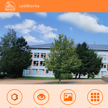
Ležákovka