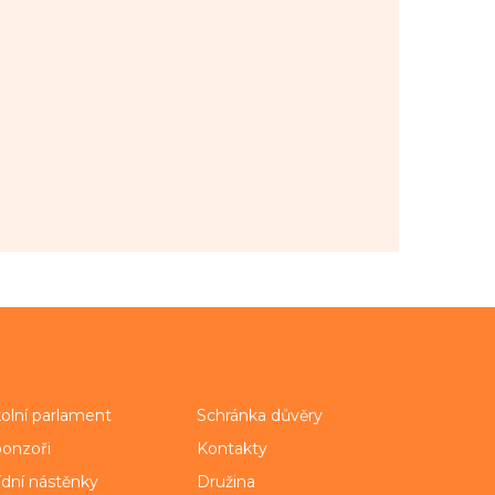
olní parlament
Schránka důvěry
onzoři
Kontakty
ídní nástěnky
Družina