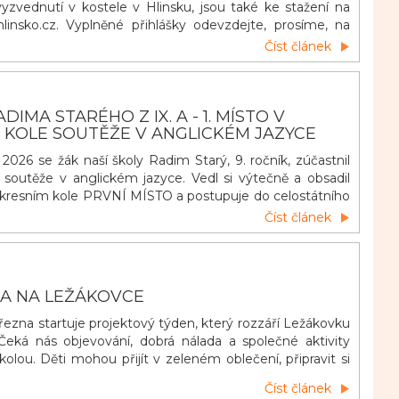
vyzvednutí v kostele v Hlinsku, jsou také ke stažení na
linsko.cz. Vyplněné přihlášky odevzdejte, prosíme, na
u do 14. června 2026. Podle odevzdaných přihlášek budou
Číst článek
piny a rozvrh výuky náboženství. Výuky náboženství v
ou účastnit žáci ze všec
IMA STARÉHO Z IX. A - 1. MÍSTO V
 KOLE SOUTĚŽE V ANGLICKÉM JAZYCE
026 se žák naší školy Radim Starý, 9. ročník, zúčastnil
a soutěže v anglickém jazyce. Vedl si výtečně a obsadil
 okresním kole PRVNÍ MÍSTO a postupuje do celostátního
Patří mu veliké díky s přáním dalších úspěchů.
Číst článek
RA NA LEŽÁKOVCE
března startuje projektový týden, který rozzáří Ležákovku
 Čeká nás objevování, dobrá nálada a společné aktivity
kolou. Děti mohou přijít v zeleném oblečení, připravit si
nku, vyzdobit třídu do zelena. Každá třída získá svůj
Číst článek
rní klíč, který se objeví na dveřích učebny. Není to