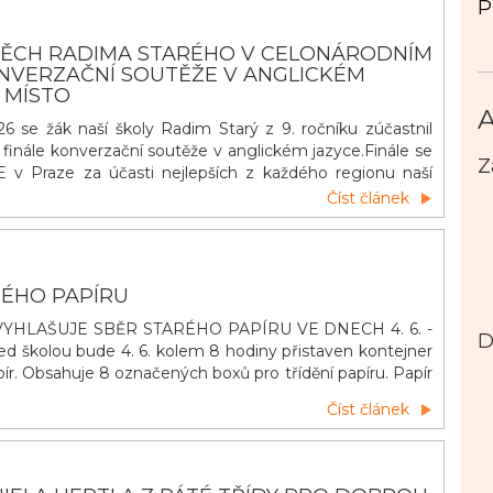
P
PĚCH RADIMA STARÉHO V CELONÁRODNÍM
ONVERZAČNÍ SOUTĚŽE V ANGLICKÉM
. MÍSTO
A
6 se žák naší školy Radim Starý z 9. ročníku zúčastnil
finále konverzační soutěže v anglickém jazyce.Finále se
Z
 v Praze za účasti nejlepších z každého regionu naší
dim si poradil skvěle se svým tématem Street Life a
Číst článek
 místo. Patří mu obrovské díky za reprezentace našeho
u a hlavně naš&iacut
RÉHO PAPÍRU
YHLAŠUJE SBĚR STARÉHO PAPÍRU VE DNECH 4. 6. -
D
řed školou bude 4. 6. kolem 8 hodiny přistaven kontejner
ír. Obsahuje 8 označených boxů pro třídění papíru. Papír
ávných boxů podle jeho druhu. Výtěžek ze sběru pomůže
Číst článek
ostředí naší školy. Třídění má smysl – pomáhá přírodě i