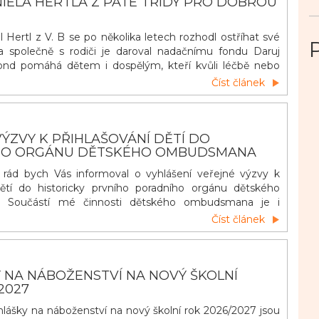
IELA HERTLA Z PÁTÉ TŘÍDY PRO DOBROU
 Hertl z V. B se po několika letech rozhodl ostříhat své
a společně s rodiči je daroval nadačnímu fondu Daruj
fond pomáhá dětem i dospělým, kteří kvůli léčbě nebo
vlasy přišli. Z darovaných vlasů vznikají paruky, které
Číst článek
 těžkém období alespoň trochu vrátit radost a větší
I takové gesto může mít pro někoho velký v&yacu
ÝZVY K PŘIHLAŠOVÁNÍ DĚTÍ DO
HO ORGÁNU DĚTSKÉHO OMBUDSMANA
, rád bych Vás informoval o vyhlášení veřejné výzvy k
dětí do historicky prvního poradního orgánu dětského
 Součástí mé činnosti dětského ombudsmana je i
 poradním orgánem složeným z dětí (dětským poradním
Číst článek
 cílem je, aby byl co nejrozmanitější a zahrnoval také
c
 NA NÁBOŽENSTVÍ NA NOVÝ ŠKOLNÍ
2027
řihlášky na náboženství na nový školní rok 2026/2027 jsou