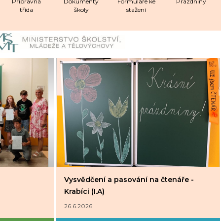
Přípravná
Dokumenty
Formuláře ke
Prázdniny
třída
školy
stažení
Vysvědčení a pasování na čtenáře -
Krabíci (I.A)
26.6.2026