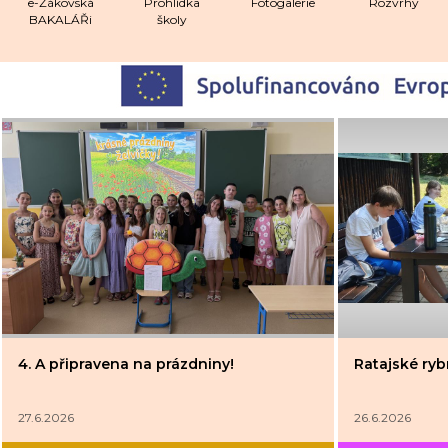
e-Žákovská
Prohlídka
Fotogalerie
Rozvrhy
BAKALÁŘi
školy
4. A připravena na prázdniny!
Ratajské rybn
27.6.2026
26.6.2026