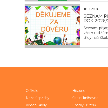
obyčejn&yacu
18.2.2026
SEZNAM PŘ
ROK 2026/
Seznam přijat
všem rodičům b
třídy naši škol
schůzka rodi
Třídní učitel
term&iacut
O škole
Historie
Naše úspěchy
Školní knihovna
Vedení školy
Emaily učitelů