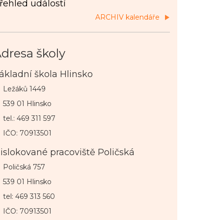
řehled událostí
ARCHIV kalendáře
dresa školy
ákladní škola Hlinsko
Ležáků 1449
539 01 Hlinsko
tel.: 469 311 597
IČO: 70913501
islokované pracoviště Poličská
Poličská 757
539 01 Hlinsko
tel: 469 313 560
IČO: 70913501