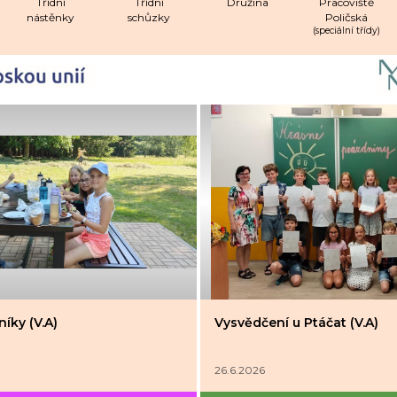
Třídní
Třídní
Družina
Pracoviště
nástěnky
schůzky
Poličská
(speciální třídy)
íky (V.A)
Vysvědčení u Ptáčat (V.A)
26.6.2026