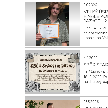
5.6.2026
VELKÝ ÚS
FINÁLE K
JAZYCE - 2
Dne 4. 6. 202
celonárodního 
konalo na VŠE
republiky. Ra
obsadil druhé
okresu, region
4.6.2026
SBĚR STA
LEŽÁKOVKA V
18. 6. 2026. P
na sběrový pap
třiďte do spr
zpříjemnit pr
naší škole. D
25.5.2026