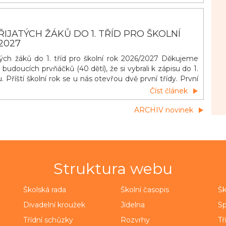
IJATÝCH ŽÁKŮ DO 1. TŘÍD PRO ŠKOLNÍ
2027
ých žáků do 1. tříd pro školní rok 2026/2027 Děkujeme
udoucích prvňáčků (40 dětí), že si vybrali k zápisu do 1.
u. Příští školní rok se u nás otevřou dvě první třídy. První
čů budoucích prvňáčků proběhne během měsíce června.
Číst článek
ky zašlou během druhé poloviny května rodičům e-maily s
ARCHIV novinek
Struktura webu
Školská rada
Školní časopis
Šk
Divadelní kroužek
Jídelna
Sp
Třídní schůzky
Rozvrhy
Tř