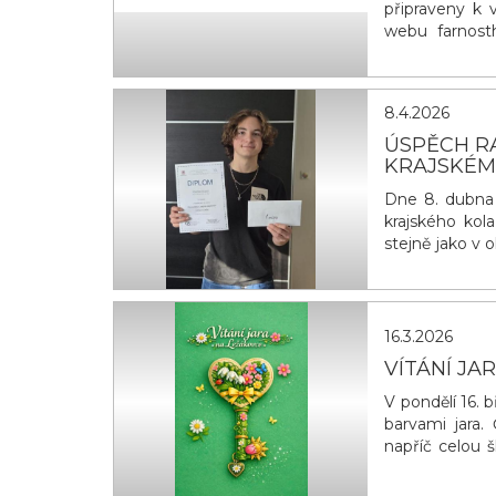
připraveny k 
webu farnosth
faru v Hlinsk
vytvořeny sku
Hlinsku se moh
8.4.2026
ÚSPĚCH RAD
KRAJSKÉM
Dne 8. dubna 2
krajského kol
stejně jako v
kola v Praze. 
16.3.2026
VÍTÁNÍ JA
V pondělí 16. 
barvami jara.
napříč celou š
zelenou svači
symbolický ja