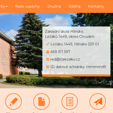
vity
Naše úspěchy
Družina
Jídelna
Kontakty
Základní škola Hlinsko,
Ležáků 1449, okres Chrudim
Ležáků 1449, Hlinsko 539 01
469 311 597
red@zslezaku.cz
ID datové schránky: ntmmmd9