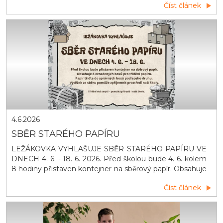
Číst článek
republiky. Radim si poradil skvěle se svým tématem
Street Life a obsadil druhé místo. Patří mu obrovské
díky za reprezentace našeho okresu, regionu a hlavně
naš&iacut
4.6.2026
SBĚR STARÉHO PAPÍRU
LEŽÁKOVKA VYHLAŠUJE SBĚR STARÉHO PAPÍRU VE
DNECH 4. 6. - 18. 6. 2026. Před školou bude 4. 6. kolem
8 hodiny přistaven kontejner na sběrový papír. Obsahuje
8 označených boxů pro třídění papíru. Papír třiďte do
Číst článek
správných boxů podle jeho druhu. Výtěžek ze sběru
pomůže zpříjemnit prostředí naší školy. Třídění má
smysl – pomáhá přírodě i naší škole. D