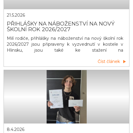
21.5.2026
PŘIHLÁŠKY NA NÁBOŽENSTVÍ NA NOVÝ
ŠKOLNÍ ROK 2026/2027
Milí rodiče, přihlášky na náboženství na nový školní rok
2026/2027 jsou připraveny k vyzvednutí v kostele v
Hlinsku, jsou také ke stažení na
webu farnosthlinsko.cz. Vyplněné přihlášky odevzdejte,
Číst článek
prosíme, na faru v Hlinsku do 14. června 2026. Podle
odevzdaných přihlášek budou vytvořeny skupiny a
rozvrh výuky náboženství. Výuky náboženství v Hlinsku
se mohou účastnit žáci ze všec
8.4.2026