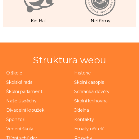
Kin Ball
Netfirmy
Struktura webu
O škole
Historie
Školská rada
Školní časopis
Školní parlament
Schránka důvěry
Naše úspěchy
Školní knihovna
Divadelní kroužek
Jídelna
Sponzoři
Kontakty
Vedení školy
Emaily učitelů
Třídní schůzky
Rozvrhy