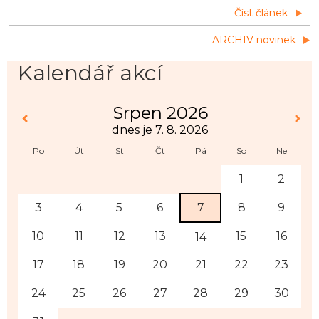
Číst článek
třídy. První schůzka rodičů budoucích prvňáčků
proběhne během měsíce června. Třídní učitelky zašlou
ARCHIV novinek
během druhé poloviny května rodičům e-maily s
term&iacut
Kalendář akcí
Srpen 2026
dnes je 7. 8. 2026
Po
Út
St
Čt
Pá
So
Ne
1
2
3
4
5
6
7
8
9
10
11
12
13
15
16
14
17
18
19
20
21
22
23
24
25
26
27
28
29
30