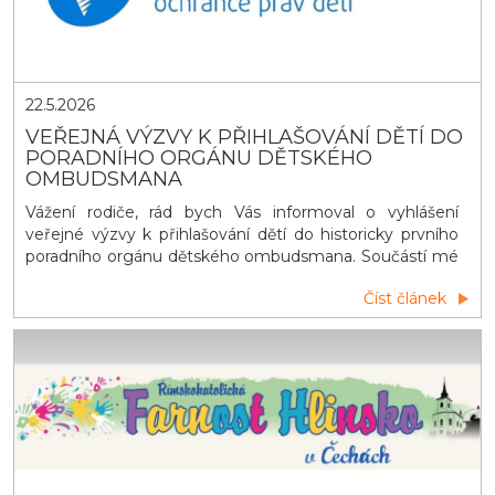
22.5.2026
VEŘEJNÁ VÝZVY K PŘIHLAŠOVÁNÍ DĚTÍ DO
PORADNÍHO ORGÁNU DĚTSKÉHO
OMBUDSMANA
Vážení rodiče, rád bych Vás informoval o vyhlášení
veřejné výzvy k přihlašování dětí do historicky prvního
poradního orgánu dětského ombudsmana. Součástí mé
činnosti dětského ombudsmana je i spolupráce s
Číst článek
poradním orgánem složeným z dětí (dětským poradním
týmem). Naším cílem je, aby byl co nejrozmanitější a
zahrnoval také děti z různ&yac