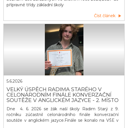
přípravné třídy základní školy
Číst článek
5.6.2026
VELKÝ ÚSPĚCH RADIMA STARÉHO V
CELONÁRODNÍM FINÁLE KONVERZAČNÍ
SOUTĚŽE V ANGLICKÉM JAZYCE - 2. MÍSTO
Dne 4. 6. 2026 se žák naší školy Radim Starý z 9.
ročníku zúčastnil celonárodního finále konverzační
soutěže v anglickém jazyce.Finále se konalo na VŠE v
Praze za účasti nejlepších z každého regionu naší