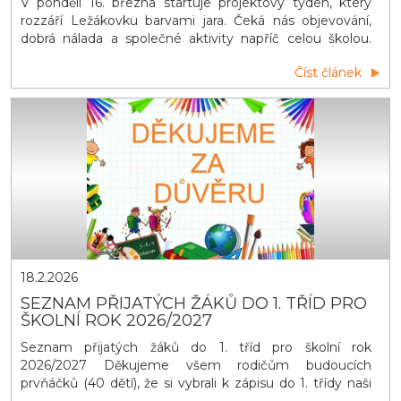
V pondělí 16. března startuje projektový týden, který
rozzáří Ležákovku barvami jara. Čeká nás objevování,
dobrá nálada a společné aktivity napříč celou školou.
Děti mohou přijít v zeleném oblečení, připravit si
Číst článek
zelenou svačinku, vyzdobit třídu do zelena. Každá třída
získá svůj symbolický jarní klíč, který se objeví na dveřích
učebny. Není to obyčejn&yacu
18.2.2026
SEZNAM PŘIJATÝCH ŽÁKŮ DO 1. TŘÍD PRO
ŠKOLNÍ ROK 2026/2027
Seznam přijatých žáků do 1. tříd pro školní rok
2026/2027 Děkujeme všem rodičům budoucích
prvňáčků (40 dětí), že si vybrali k zápisu do 1. třídy naši
školu. Příští školní rok se u nás otevřou dvě první