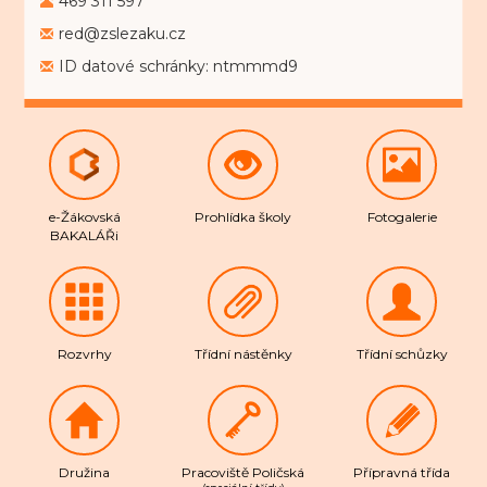
red@zslezaku.cz
ID datové schránky: ntmmmd9
e-Žákovská
Prohlídka školy
Fotogalerie
BAKALÁŘi
Rozvrhy
Třídní nástěnky
Třídní schůzky
Družina
Pracoviště Poličská
Přípravná třída
(speciální třídy)