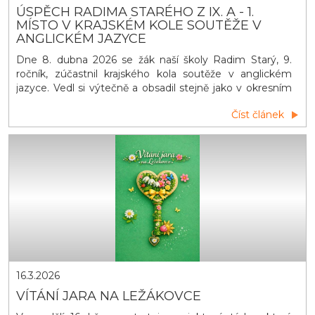
ÚSPĚCH RADIMA STARÉHO Z IX. A - 1.
MÍSTO V KRAJSKÉM KOLE SOUTĚŽE V
ANGLICKÉM JAZYCE
Dne 8. dubna 2026 se žák naší školy Radim Starý, 9.
ročník, zúčastnil krajského kola soutěže v anglickém
jazyce. Vedl si výtečně a obsadil stejně jako v okresním
kole PRVNÍ MÍSTO a postupuje do celostátního kola v
Číst článek
Praze. Patří mu veliké díky s přáním dalších úspěchů.
16.3.2026
VÍTÁNÍ JARA NA LEŽÁKOVCE