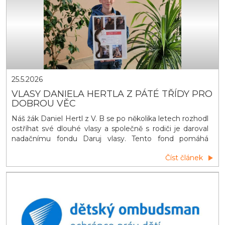
25.5.2026
VLASY DANIELA HERTLA Z PÁTÉ TŘÍDY PRO
DOBROU VĚC
Náš žák Daniel Hertl z V. B se po několika letech rozhodl
ostříhat své dlouhé vlasy a společně s rodiči je daroval
nadačnímu fondu Daruj vlasy. Tento fond pomáhá
dětem i dospělým, kteří kvůli léčbě nebo onemocnění o
Číst článek
vlasy přišli. Z darovaných vlasů vznikají paruky, které
mohou lidem v těžkém období alespoň trochu vrátit
radost a větší sebejistotu. I takové gesto může mít pro
někoho velký v&yacu