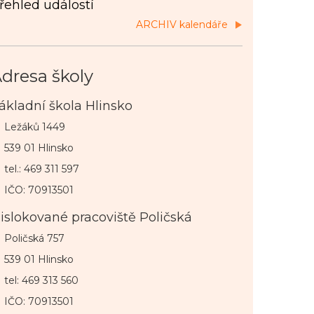
řehled událostí
ARCHIV kalendáře
dresa školy
ákladní škola Hlinsko
Ležáků 1449
539 01 Hlinsko
tel.: 469 311 597
IČO: 70913501
islokované pracoviště Poličská
Poličská 757
539 01 Hlinsko
tel: 469 313 560
IČO: 70913501