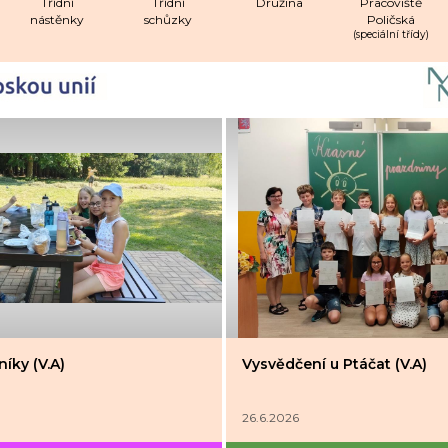
Třídní
Třídní
Družina
Pracoviště
nástěnky
schůzky
Poličská
(speciální třídy)
íky (V.A)
Vysvědčení u Ptáčat (V.A)
26.6.2026