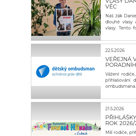
VLASY DAN
VĚC
Náš žák Daniel
dlouhé vlasy 
vlasy. Tento 
onemocnění o 
mohou lidem v
sebejistotu. 
22.5.2026
VEŘEJNÁ V
PORADNÍ
Vážení rodiče
přihlašování 
ombudsmana.
spolupráce s
týmem). Naším
děti z různ&ya
21.5.2026
PŘIHLÁŠKY
ROK 2026/
Milí rodiče, p