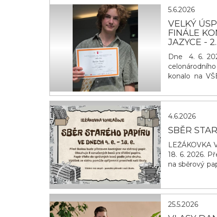
5.6.2026
VELKÝ ÚS
FINÁLE K
JAZYCE - 2
Dne 4. 6. 202
celonárodního 
konalo na VŠE
republiky. Ra
obsadil druhé
okresu, region
4.6.2026
SBĚR STA
LEŽÁKOVKA V
18. 6. 2026. P
na sběrový pap
třiďte do spr
zpříjemnit pr
naší škole. D
25.5.2026