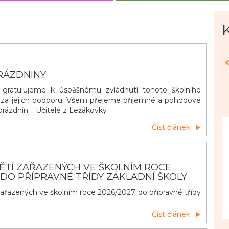
RÁZDNINY
ratulujeme k úspěšnému zvládnutí tohoto školního
 za jejich podporu. Všem přejeme příjemné a pohodové
h prázdnin. Učitelé z Ležákovky
Číst článek
ĚTÍ ZAŘAZENÝCH VE ŠKOLNÍM ROCE
 DO PŘÍPRAVNÉ TŘÍDY ZÁKLADNÍ ŠKOLY
ařazených ve školním roce 2026/2027 do přípravné třídy
Číst článek