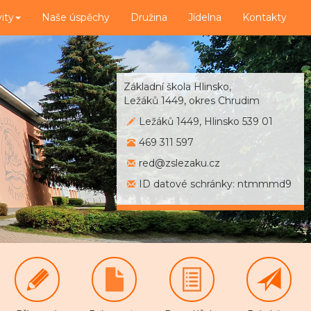
vity
Naše úspěchy
Družina
Jídelna
Kontakty
Základní škola Hlinsko,
Ležáků 1449, okres Chrudim
Ležáků 1449, Hlinsko 539 01
469 311 597
red@zslezaku.cz
ID datové schránky: ntmmmd9