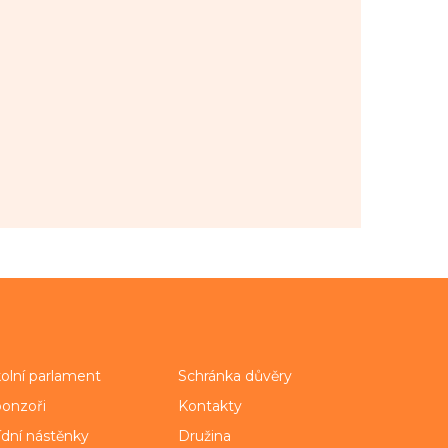
olní parlament
Schránka důvěry
onzoři
Kontakty
ídní nástěnky
Družina