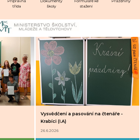
Přípravná
Dokumenty
Formuláře ke
Prázdniny
třída
školy
stažení
Vysvědčení a pasování na čtenáře -
Krabíci (I.A)
26.6.2026