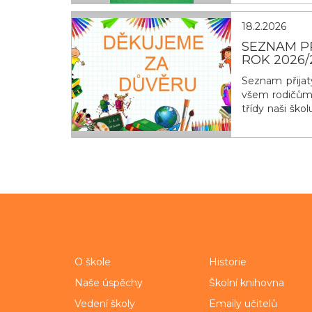
obyčejn&yacu
18.2.2026
SEZNAM PŘ
ROK 2026/
Seznam přijat
všem rodičům b
třídy naši škol
schůzka rodi
Třídní učitel
term&iacut
O škole
Historie
Naše úspěchy
Školní knihovna
Vedení školy
Emaily učitelů