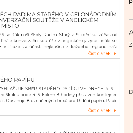
P
PĚCH RADIMA STARÉHO V CELONÁRODNÍM
ONVERZAČNÍ SOUTĚŽE V ANGLICKÉM
. MÍSTO
A
6 se žák naší školy Radim Starý z 9. ročníku zúčastnil
finále konverzační soutěže v anglickém jazyce.Finále se
Z
 v Praze za účasti nejlepších z každého regionu naší
dim si poradil skvěle se svým tématem Street Life a
Číst článek
 místo. Patří mu obrovské díky za reprezentace našeho
u a hlavně naš&iacut
RÉHO PAPÍRU
YHLAŠUJE SBĚR STARÉHO PAPÍRU VE DNECH 4. 6. -
D
řed školou bude 4. 6. kolem 8 hodiny přistaven kontejner
ír. Obsahuje 8 označených boxů pro třídění papíru. Papír
ávných boxů podle jeho druhu. Výtěžek ze sběru pomůže
Číst článek
ostředí naší školy. Třídění má smysl – pomáhá přírodě i