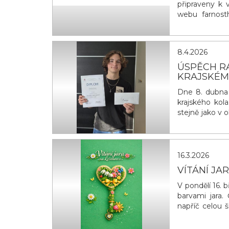
připraveny k 
webu farnosth
faru v Hlinsk
vytvořeny sku
Hlinsku se moh
8.4.2026
ÚSPĚCH RAD
KRAJSKÉM
Dne 8. dubna 2
krajského kol
stejně jako v
kola v Praze. 
16.3.2026
VÍTÁNÍ JA
V pondělí 16. 
barvami jara.
napříč celou š
zelenou svači
symbolický ja