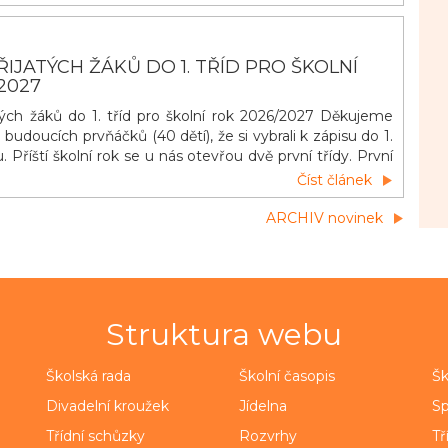
IJATÝCH ŽÁKŮ DO 1. TŘÍD PRO ŠKOLNÍ
2027
ých žáků do 1. tříd pro školní rok 2026/2027 Děkujeme
udoucích prvňáčků (40 dětí), že si vybrali k zápisu do 1.
u. Příští školní rok se u nás otevřou dvě první třídy. První
čů budoucích prvňáčků proběhne během měsíce června.
Číst článek
ky zašlou během druhé poloviny května rodičům e-maily s
ARCHIV novinek
Struktura webu
Školská rada
Školní časopis
Šk
Divadelní kroužek
Jídelna
Sp
Třídní schůzky
Rozvrhy
Tř