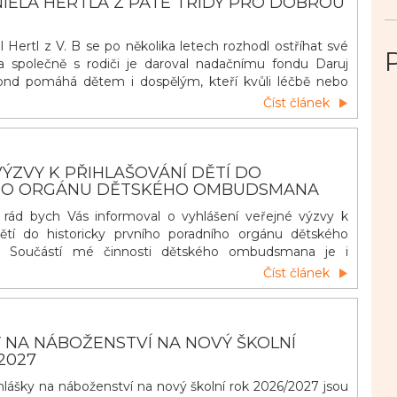
IELA HERTLA Z PÁTÉ TŘÍDY PRO DOBROU
 Hertl z V. B se po několika letech rozhodl ostříhat své
a společně s rodiči je daroval nadačnímu fondu Daruj
fond pomáhá dětem i dospělým, kteří kvůli léčbě nebo
vlasy přišli. Z darovaných vlasů vznikají paruky, které
Číst článek
 těžkém období alespoň trochu vrátit radost a větší
I takové gesto může mít pro někoho velký v&yacu
ÝZVY K PŘIHLAŠOVÁNÍ DĚTÍ DO
HO ORGÁNU DĚTSKÉHO OMBUDSMANA
, rád bych Vás informoval o vyhlášení veřejné výzvy k
dětí do historicky prvního poradního orgánu dětského
 Součástí mé činnosti dětského ombudsmana je i
 poradním orgánem složeným z dětí (dětským poradním
Číst článek
 cílem je, aby byl co nejrozmanitější a zahrnoval také
c
 NA NÁBOŽENSTVÍ NA NOVÝ ŠKOLNÍ
2027
řihlášky na náboženství na nový školní rok 2026/2027 jsou