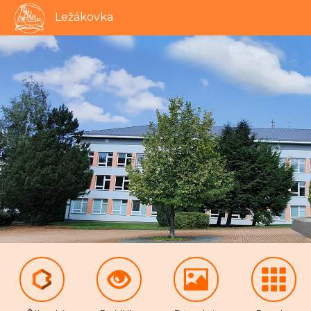
Ležákovka